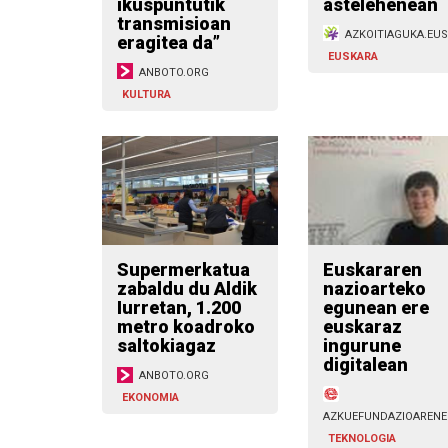
ikuspuntutik
astelehenean
transmisioan
AZKOITIAGUKA.EUS
eragitea da”
EUSKARA
ANBOTO.ORG
KULTURA
Supermerkatua
Euskararen
zabaldu du Aldik
nazioarteko
Iurretan, 1.200
egunean ere
metro koadroko
euskaraz
saltokiagaz
ingurune
digitalean
ANBOTO.ORG
EKONOMIA
AZKUEFUNDAZIOARENE
TEKNOLOGIA