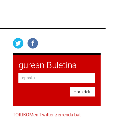
gurean Buletina
Harpidetu
TOKIKOMen Twitter zerrenda bat