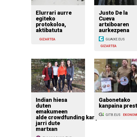
Elurrari aurre
Justo De la
egiteko
Cueva
protokoloa,
artxiboaren
aktibatuta
aurkezpena
GIZARTEA
GUAIXE.EUS
GIZARTEA
Indian hiesa
Gabonetako
duten
kanpaina pres
emakumeen
GITB.EUS
EKONOM
alde crowdfunding kanpaina
jarri dute
martxan