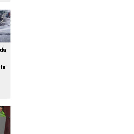
 da
eta
n