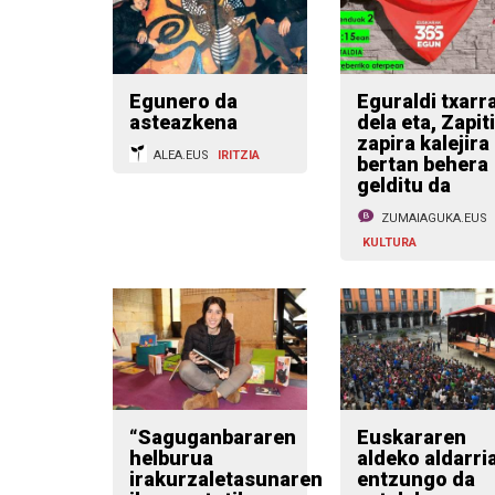
Egunero da
Eguraldi txarr
asteazkena
dela eta, Zapit
zapira kalejira
ALEA.EUS
IRITZIA
bertan behera
gelditu da
ZUMAIAGUKA.EUS
KULTURA
“Saguganbararen
Euskararen
helburua
aldeko aldarri
irakurzaletasunaren
entzungo da