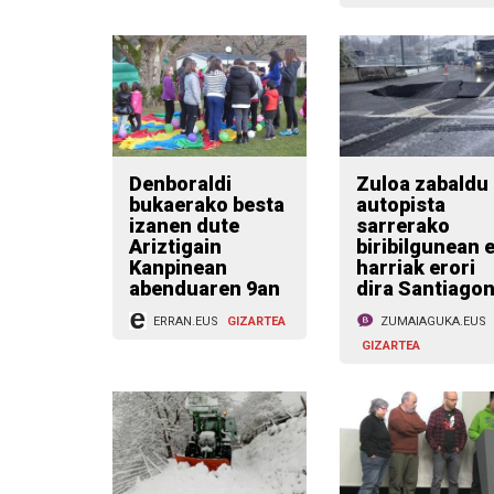
Denboraldi
Zuloa zabaldu
bukaerako besta
autopista
izanen dute
sarrerako
Ariztigain
biribilgunean 
Kanpinean
harriak erori
abenduaren 9an
dira Santiago
ERRAN.EUS
GIZARTEA
ZUMAIAGUKA.EUS
GIZARTEA