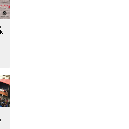
a
ik
a