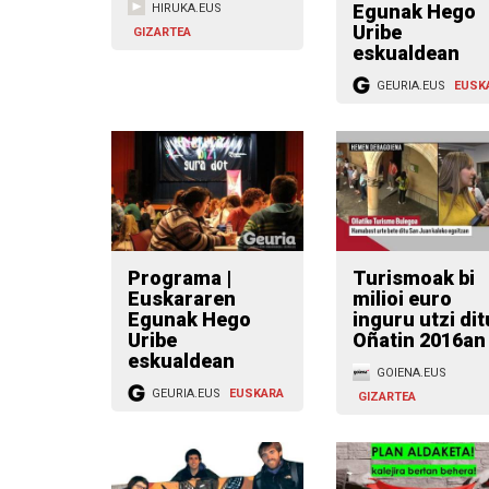
Egunak Hego
HIRUKA.EUS
Uribe
GIZARTEA
eskualdean
GEURIA.EUS
EUSK
Programa |
Turismoak bi
Euskararen
milioi euro
Egunak Hego
inguru utzi dit
Uribe
Oñatin 2016an
eskualdean
GOIENA.EUS
GEURIA.EUS
EUSKARA
GIZARTEA