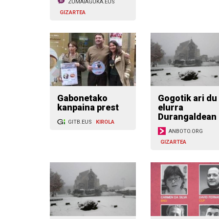
ZUMAIAGUKA.EUS
GIZARTEA
Gabonetako
Gogotik ari du
kanpaina prest
elurra
Durangaldean
GITB.EUS
KIROLA
ANBOTO.ORG
GIZARTEA