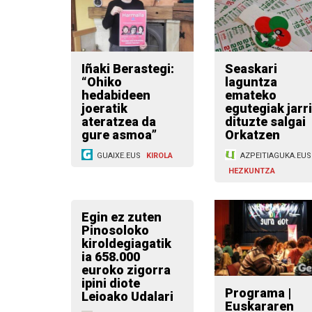
Iñaki Berastegi:
Seaskari
“Ohiko
laguntza
hedabideen
emateko
joeratik
egutegiak jarri
ateratzea da
dituzte salgai
gure asmoa”
Orkatzen
GUAIXE.EUS
KIROLA
AZPEITIAGUKA.EUS
HEZKUNTZA
Egin ez zuten
Pinosoloko
kiroldegiagatik
ia 658.000
euroko zigorra
ipini diote
Programa |
Leioako Udalari
Euskararen