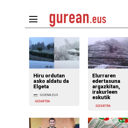
Hiru ordutan
Elurraren
asko aldatu da
edertasuna
Elgeta
argazkitan,
irakurleen
GOIENA.EUS
eskutik
GIZARTEA
GIZARTEA