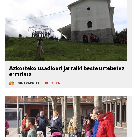
Azkorteko usadioari jarraiki beste urtebetez
ermitara
TXINTXARRI.EUS
KULTURA