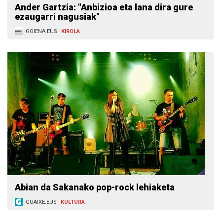
Ander Gartzia: "Anbizioa eta lana dira gure
ezaugarri nagusiak"
GOIENA.EUS
KIROLA
Abian da Sakanako pop-rock lehiaketa
GUAIXE.EUS
KULTURA