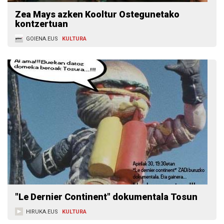
Zea Mays azken Kooltur Ostegunetako
kontzertuan
GOIENA.EUS
KULTURA
"Le Dernier Continent" dokumentala Tosun
HIRUKA.EUS
KULTURA