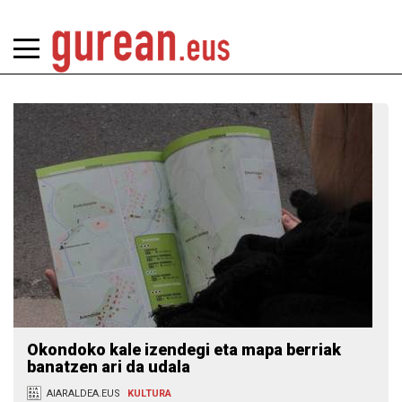
Okondoko kale izendegi eta mapa berriak
banatzen ari da udala
AIARALDEA.EUS
KULTURA