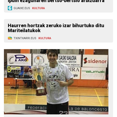
Ipuin ezagunaren bertso-bertsio arbizuarra
GUAIXE.EUS
KULTURA
Haurren hortzak zeruko izar bihurtuko ditu
Mariteilatukok
TXINTXARRI.EUS
KULTURA