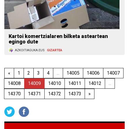
Kartoi komertzialaren bilketa asteartean
egingo dute
AZKOITIAGUKA.EUS
GIZARTEA
«
1
2
3
4
...
14005
14006
14007
14008
14009
14010
14011
14012
...
14370
14371
14372
14373
»