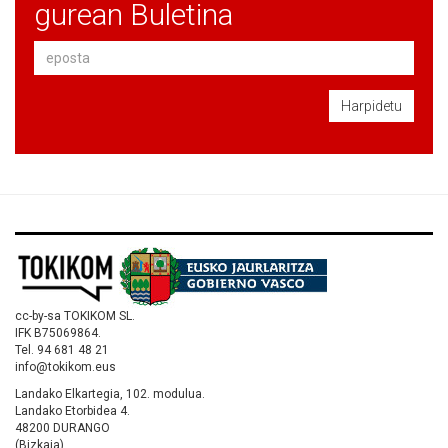
gurean Buletina
Harpidetu
cc-by-sa TOKIKOM SL.
IFK B75069864.
Tel. 94 681 48 21
info@tokikom.eus
Landako Elkartegia, 102. modulua.
Landako Etorbidea 4.
48200 DURANGO
(Bizkaia)