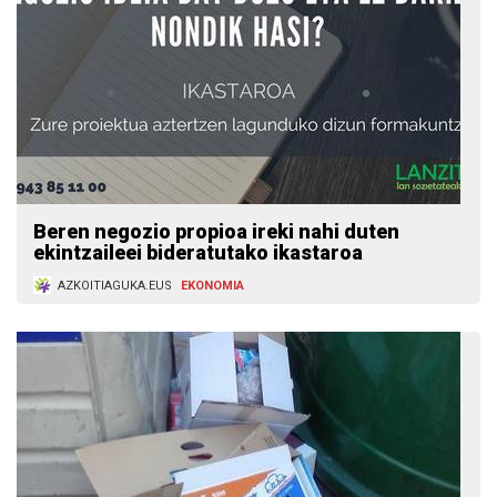
Beren negozio propioa ireki nahi duten
ekintzaileei bideratutako ikastaroa
AZKOITIAGUKA.EUS
EKONOMIA