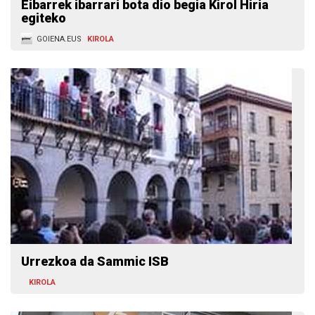
Eibarrek ibarrari bota dio begia Kirol Hiria
egiteko
GOIENA.EUS
KIROLA
Urrezkoa da Sammic ISB
KIROLA