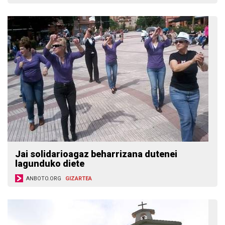
Jai solidarioagaz beharrizana dutenei
lagunduko diete
ANBOTO.ORG
GIZARTEA