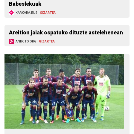
Babeslekuak
KARKARA.EUS
GIZARTEA
Areition jaiak ospatuko dituzte astelehenean
ANBOTO.ORG
GIZARTEA