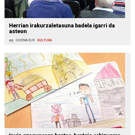
Herrian irakurzaletasuna badela igarri da
asteon
GOIENA.EUS
KULTURA