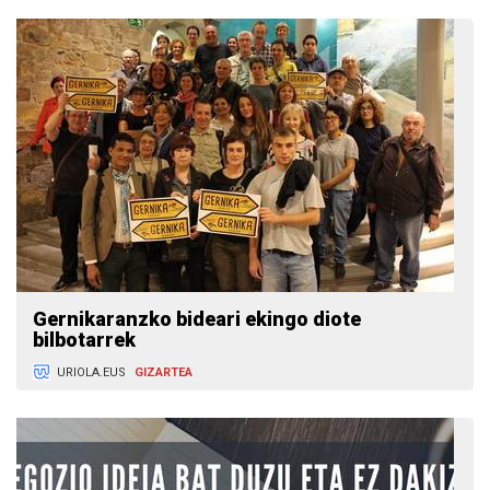
Gernikaranzko bideari ekingo diote
bilbotarrek
URIOLA.EUS
GIZARTEA