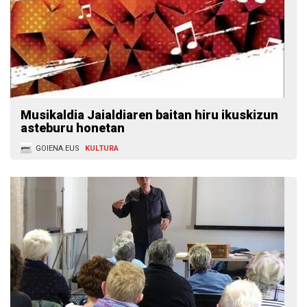
Musikaldia Jaialdiaren baitan hiru ikuskizun
asteburu honetan
GOIENA.EUS
KULTURA