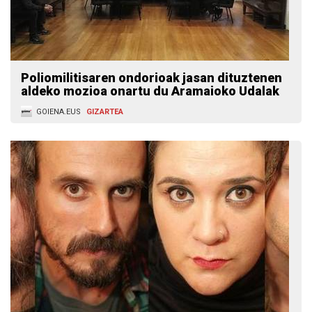
Poliomilitisaren ondorioak jasan dituztenen
aldeko mozioa onartu du Aramaioko Udalak
GOIENA.EUS
GIZARTEA