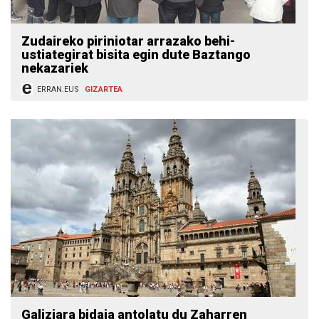
Zudaireko piriniotar arrazako behi-
ustiategirat bisita egin dute Baztango
nekazariek
ERRAN.EUS
GIZARTEA
Galiziara bidaia antolatu du Zaharren