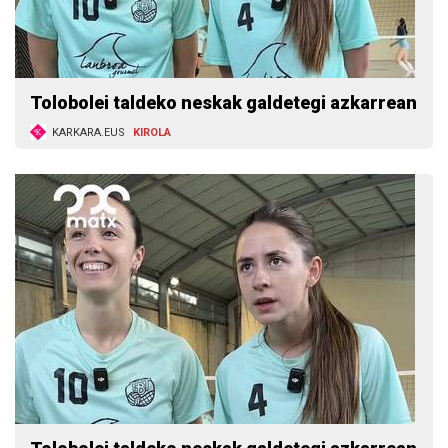
Tolobolei taldeko neskak galdetegi azkarrean
KARKARA.EUS
KIROLA