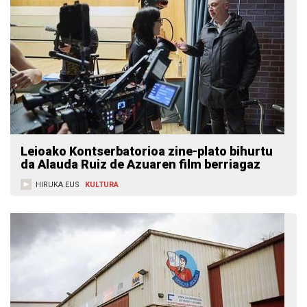
Leioako Kontserbatorioa zine-plato bihurtu
da Alauda Ruiz de Azuaren film berriagaz
HIRUKA.EUS
KULTURA