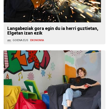
Langabeziak gora egin du ia herri guztietan,
Elgetan izan ezik
GOIENA.EUS
EKONOMIA