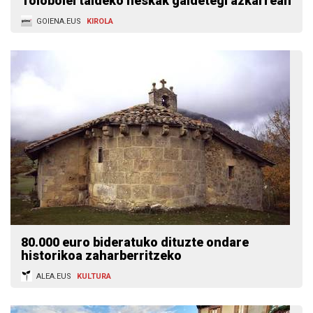
Tolobolei taldeko neskak galdetegi azkarrean
GOIENA.EUS
KIROLA
80.000 euro bideratuko dituzte ondare
historikoa zaharberritzeko
ALEA.EUS
KULTURA