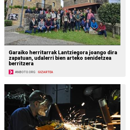
Garaiko herritarrak Lantziegora joango dira
zapatuan, udalerri bien arteko senidetzea
berritzera
ANBOTO.ORG
GIZARTEA