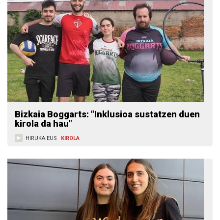
Bizkaia Boggarts: "Inklusioa sustatzen duen
kirola da hau"
HIRUKA.EUS
KIROLA