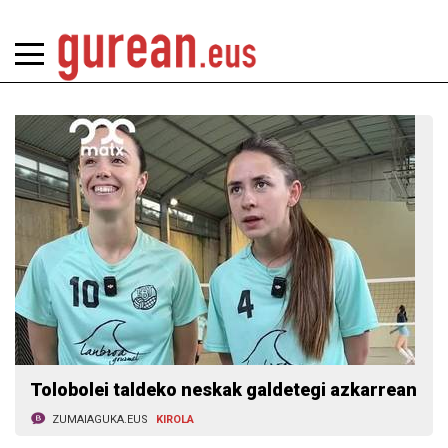
Tolobolei taldeko neskak galdetegi azkarrean
ZUMAIAGUKA.EUS
KIROLA