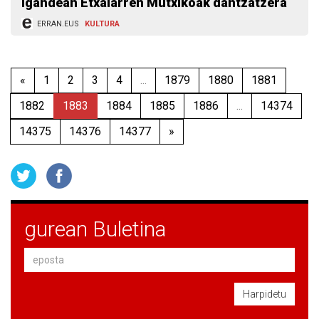
igandean Etxalarren Mutxikoak dantzatzera
ERRAN.EUS
KULTURA
«
1
2
3
4
...
1879
1880
1881
1882
1883
1884
1885
1886
...
14374
14375
14376
14377
»
gurean Buletina
Harpidetu