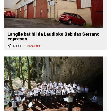
Langile bat hil da Laudioko Bebidas Serrano
enpresan
ALEA.EUS
GIZARTEA