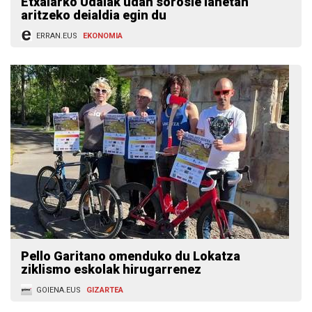
Etxalarko Udalak udan sorosle lanetan
aritzeko deialdia egin du
ERRAN.EUS
EKONOMIA
Pello Garitano omenduko du Lokatza
ziklismo eskolak hirugarrenez
GOIENA.EUS
GIZARTEA