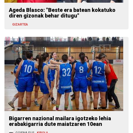
Ageda Blasco: "Beste era batean kokatuko
diren gizonak behar ditugu"
GIZARTEA
Bigarren nazional mailara igotzeko lehia
erabakigarria dute maiatzaren 10ean
GOIENA.EUS
KIROLA