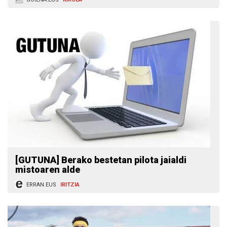
[GUTUNA] Berako bestetan pilota jaialdi
mistoaren alde
ERRAN.EUS
IRITZIA