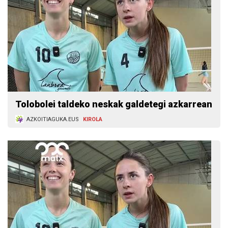
Tolobolei taldeko neskak galdetegi azkarrean
AZKOITIAGUKA.EUS
KIROLA