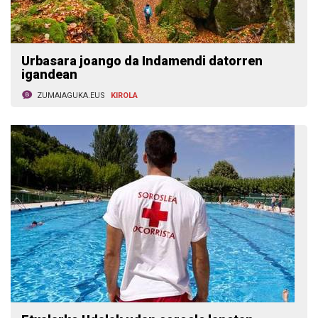
Urbasara joango da Indamendi datorren
igandean
ZUMAIAGUKA.EUS
KIROLA