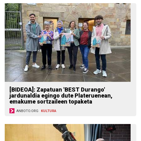
[BIDEOA]: Zapatuan 'BEST Durango'
jardunaldia egingo dute Plateruenean,
emakume sortzaileen topaketa
ANBOTO.ORG
KULTURA