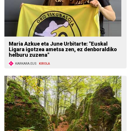
Maria Azkue eta June Urbitarte: "Euskal
Ligara igotzea ametsa zen, ez denboraldiko
helburu zuzena"
KARKARA.EUS
KIROLA