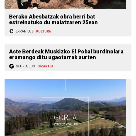
Berako Abesbatzak obra berri bat
estreinatuko du maiatzaren 25ean
ERRAN.EUS
KULTURA
Aste Berdeak Muskizko El Pobal burdinolara
eramango ditu ugaotarrak aurten
GEURIA.EUS
GIZARTEA