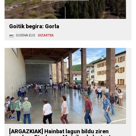
Goitik begira: Gorla
GOIENA.EUS
GIZARTEA
[ARGAZKIAK] Hainbat lagun bildu ziren