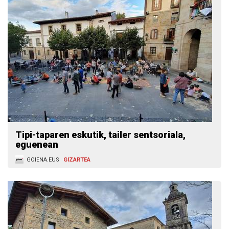
Tipi-taparen eskutik, tailer sentsoriala,
eguenean
GOIENA.EUS
GIZARTEA