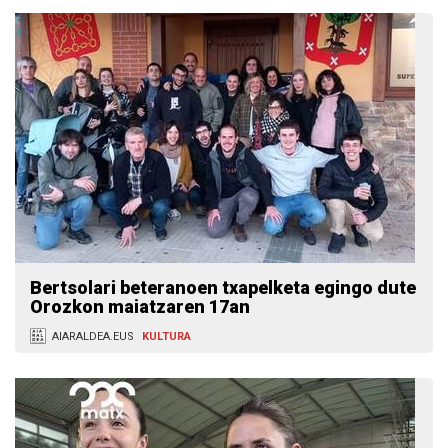
Bertsolari beteranoen txapelketa egingo dute
Orozkon maiatzaren 17an
AIARALDEA.EUS
KULTURA