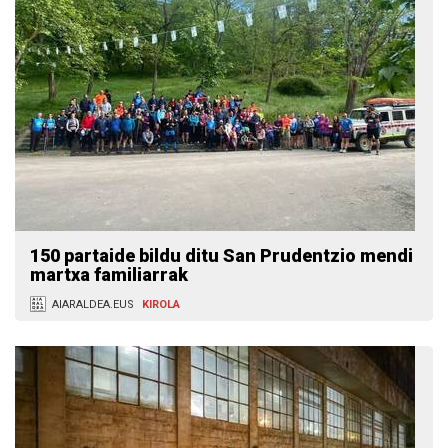
150 partaide bildu ditu San Prudentzio mendi
martxa familiarrak
AIARALDEA.EUS
KIROLA