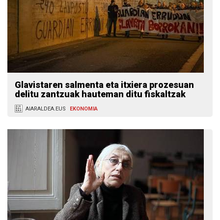
Glavistaren salmenta eta itxiera prozesuan
delitu zantzuak hauteman ditu fiskaltzak
AIARALDEA.EUS
EKONOMIA