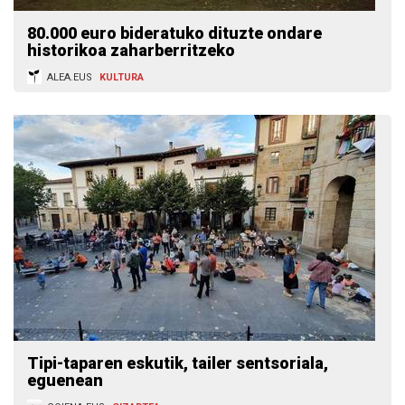
80.000 euro bideratuko dituzte ondare
historikoa zaharberritzeko
ALEA.EUS
KULTURA
Tipi-taparen eskutik, tailer sentsoriala,
eguenean