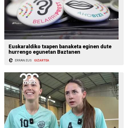
Euskaraldiko txapen banaketa eginen dute
hurrengo egunetan Baztanen
ERRAN.EUS
GIZARTEA