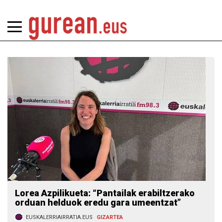
Lorea Azpilikueta: “Pantailak erabiltzerako
orduan helduok eredu gara umeentzat”
EUSKALERRIAIRRATIA.EUS
GIZARTEA