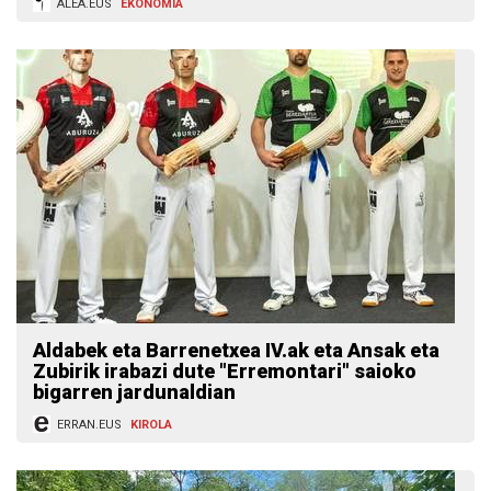
ALEA.EUS
EKONOMIA
Aldabek eta Barrenetxea IV.ak eta Ansak eta
Zubirik irabazi dute "Erremontari" saioko
bigarren jardunaldian
ERRAN.EUS
KIROLA