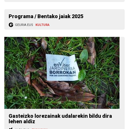
Programa / Bentako jaiak 2025
GEURIA.EUS
KULTURA
Gasteizko lorezainak udalarekin bildu dira
lehen aldiz