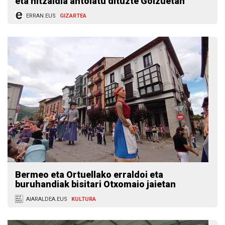
eta hitzaldia antolatu dituzte Goizuetan
ERRAN.EUS
GIZARTEA
Bermeo eta Ortuellako erraldoi eta
buruhandiak bisitari Otxomaio jaietan
AIARALDEA.EUS
KULTURA