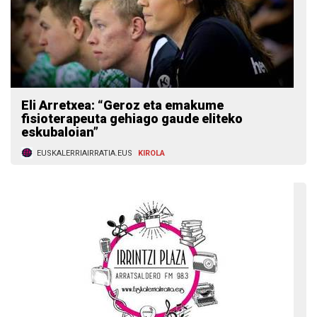
Eli Arretxea: “Geroz eta emakume
fisioterapeuta gehiago gaude eliteko
eskubaloian”
EUSKALERRIAIRRATIA.EUS
KIROLA