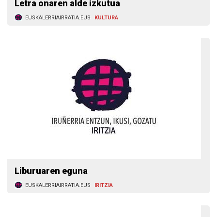
Letra onaren alde izkutua
EUSKALERRIAIRRATIA.EUS
KULTURA
Liburuaren eguna
EUSKALERRIAIRRATIA.EUS
IRITZIA