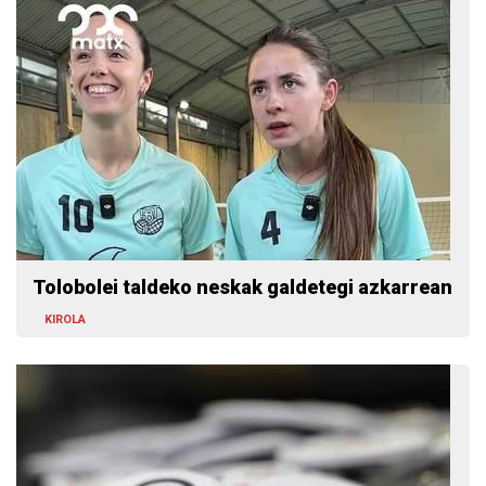
Tolobolei taldeko neskak galdetegi azkarrean
KIROLA