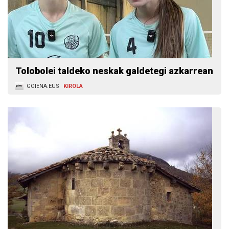
Tolobolei taldeko neskak galdetegi azkarrean
GOIENA.EUS
KIROLA