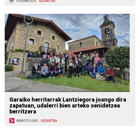
GOIENA.EUS
GIZARTEA
Garaiko herritarrak Lantziegora joango dira
zapatuan, udalerri bien arteko senidetzea
berritzera
ANBOTO.ORG
GIZARTEA