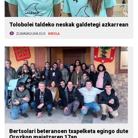
Tolobolei taldeko neskak galdetegi azkarrean
ZUMAIAGUKA.EUS
KIROLA
Bertsolari beteranoen txapelketa egingo dute
Orozkon maiatzaren 17an