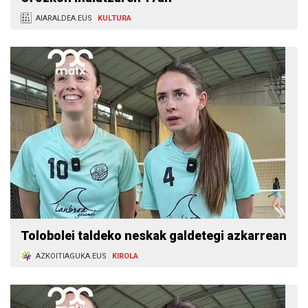
AIARALDEA.EUS
KULTURA
Tolobolei taldeko neskak galdetegi azkarrean
AZKOITIAGUKA.EUS
KIROLA