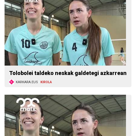
Tolobolei taldeko neskak galdetegi azkarrean
KARKARA.EUS
KIROLA