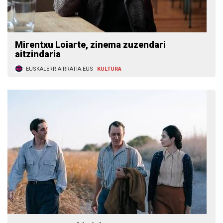
Mirentxu Loiarte, zinema zuzendari
aitzindaria
EUSKALERRIAIRRATIA.EUS
KULTURA