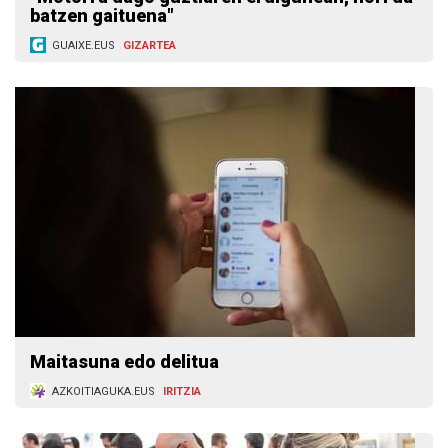
batzen gaituena"
GUAIXE.EUS
GIZARTEA
Maitasuna edo delitua
AZKOITIAGUKA.EUS
IRITZIA