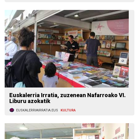
Euskalerria Irratia, zuzenean Nafarroako VI.
Liburu azokatik
EUSKALERRIAIRRATIA.EUS
KULTURA