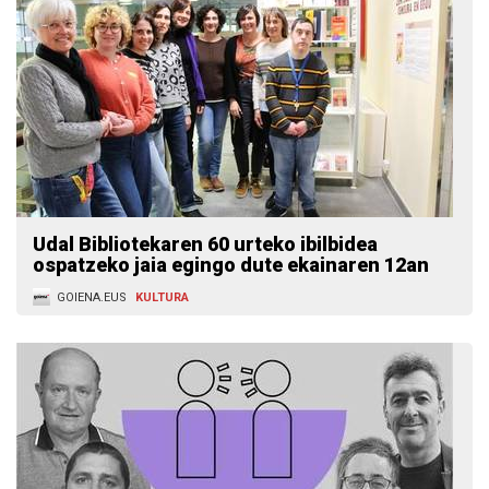
Udal Bibliotekaren 60 urteko ibilbidea
ospatzeko jaia egingo dute ekainaren 12an
GOIENA.EUS
KULTURA