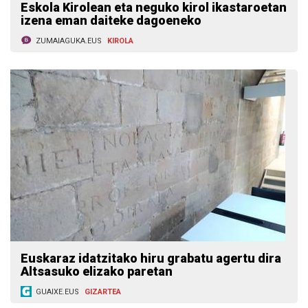
Eskola Kirolean eta neguko kirol ikastaroetan
izena eman daiteke dagoeneko
ZUMAIAGUKA.EUS
KIROLA
Euskaraz idatzitako hiru grabatu agertu dira
Altsasuko elizako paretan
GUAIXE.EUS
GIZARTEA