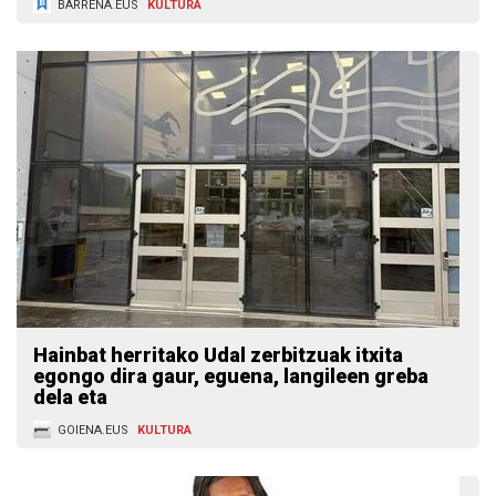
BARRENA.EUS
KULTURA
Hainbat herritako Udal zerbitzuak itxita
egongo dira gaur, eguena, langileen greba
dela eta
GOIENA.EUS
KULTURA