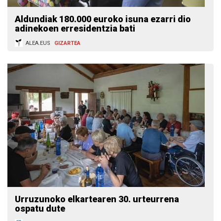
Aldundiak 180.000 euroko isuna ezarri dio
adinekoen erresidentzia bati
ALEA.EUS
GIZARTEA
Urruzunoko elkartearen 30. urteurrena
ospatu dute