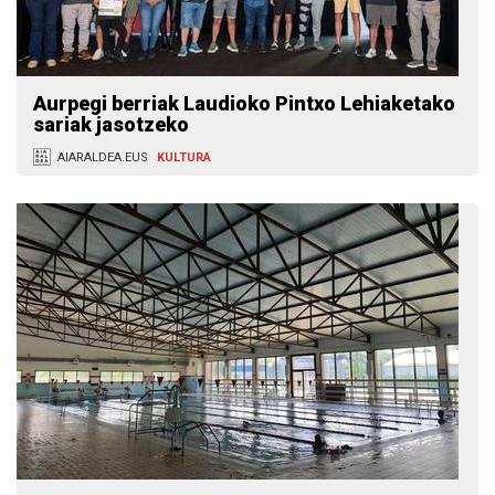
Aurpegi berriak Laudioko Pintxo Lehiaketako
sariak jasotzeko
AIARALDEA.EUS
KULTURA