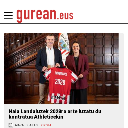
Naia Landaluzek 2028ra arte luzatu du
kontratua Athleticekin
AIARALDEA.EUS
KIROLA