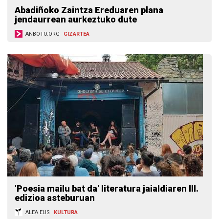
Abadiñoko Zaintza Ereduaren plana
jendaurrean aurkeztuko dute
ANBOTO.ORG
GIZARTEA
'Poesia mailu bat da' literatura jaialdiaren III.
edizioa asteburuan
ALEA.EUS
KULTURA