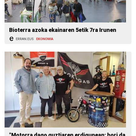
Bioterra azoka ekainaren 5etik 7ra Irunen
ERRAN.EUS
EKONOMIA
"Motorra dago guztiaren erdigunean; hori da