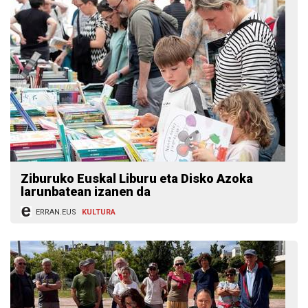
Ziburuko Euskal Liburu eta Disko Azoka
larunbatean izanen da
ERRAN.EUS
KULTURA