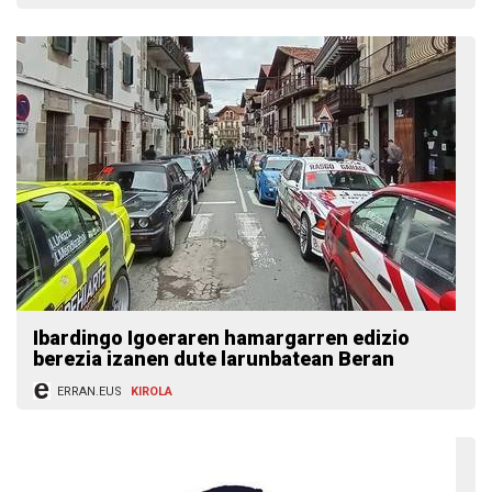
Ibardingo Igoeraren hamargarren edizio
berezia izanen dute larunbatean Beran
ERRAN.EUS
KIROLA