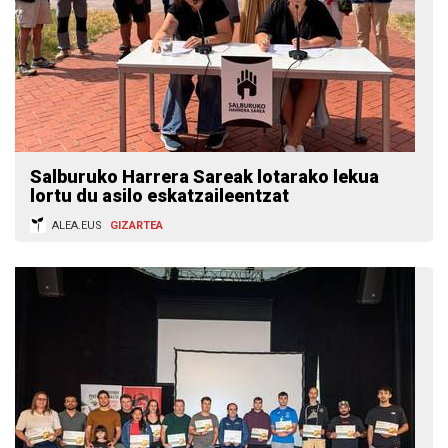
Salburuko Harrera Sareak lotarako lekua
lortu du asilo eskatzaileentzat
ALEA.EUS
GIZARTEA