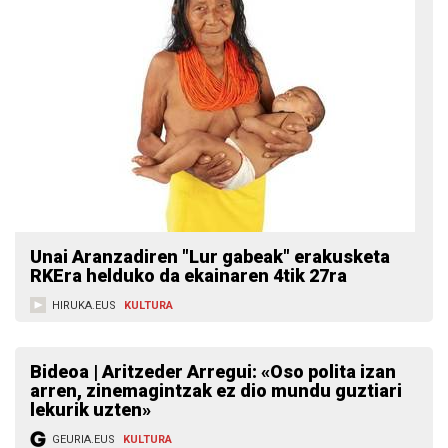
Unai Aranzadiren "Lur gabeak" erakusketa
RKEra helduko da ekainaren 4tik 27ra
HIRUKA.EUS
KULTURA
Bideoa | Aritzeder Arregui: «Oso polita izan
arren, zinemagintzak ez dio mundu guztiari
lekurik uzten»
GEURIA.EUS
KULTURA