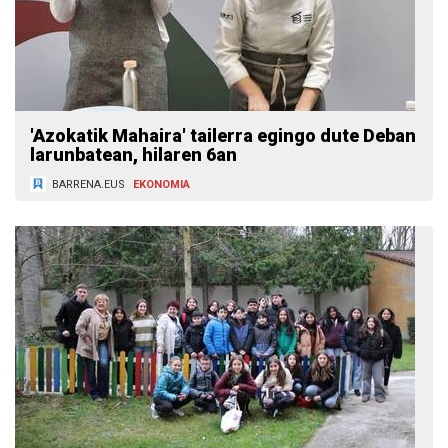
'Azokatik Mahaira' tailerra egingo dute Deban
larunbatean, hilaren 6an
BARRENA.EUS
EKONOMIA