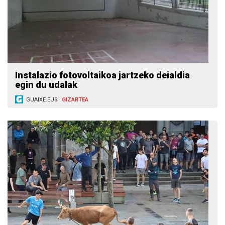
Instalazio fotovoltaikoa jartzeko deialdia
egin du udalak
GUAIXE.EUS
GIZARTEA