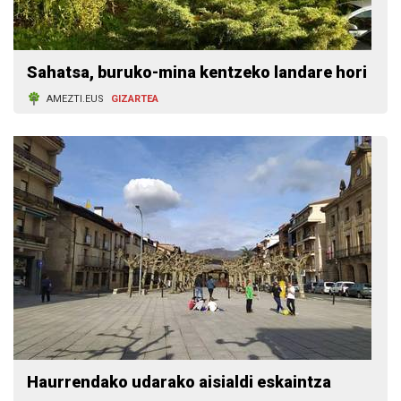
Sahatsa, buruko-mina kentzeko landare hori
AMEZTI.EUS
GIZARTEA
Haurrendako udarako aisialdi eskaintza