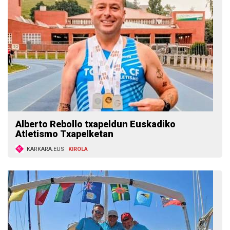
Alberto Rebollo txapeldun Euskadiko
Atletismo Txapelketan
KARKARA.EUS
KIROLA