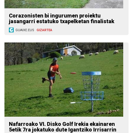
Corazonisten bi ingurumen proiektu
jasangarri estatuko txapelketan finalistak
GUAIXE.EUS
GIZARTEA
Nafarroako VI. Disko Golf Irekia ekainaren
5etik 7ra jokatuko dute Igantziko Irrisarrin