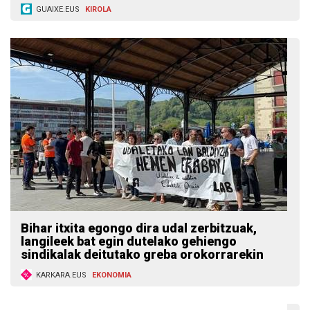
GUAIXE.EUS
KIROLA
Bihar itxita egongo dira udal zerbitzuak,
langileek bat egin dutelako gehiengo
sindikalak deitutako greba orokorrarekin
KARKARA.EUS
EKONOMIA