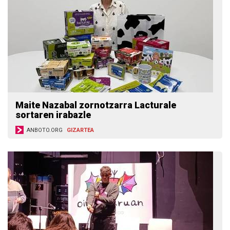
Maite Nazabal zornotzarra Lacturale
sortaren irabazle
ANBOTO.ORG
GIZARTEA