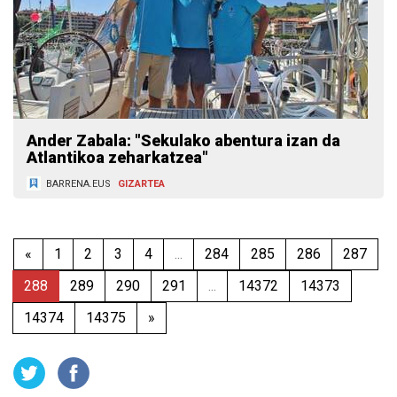
Ander Zabala: "Sekulako abentura izan da
Atlantikoa zeharkatzea"
BARRENA.EUS
GIZARTEA
«
1
2
3
4
...
284
285
286
287
288
289
290
291
...
14372
14373
14374
14375
»