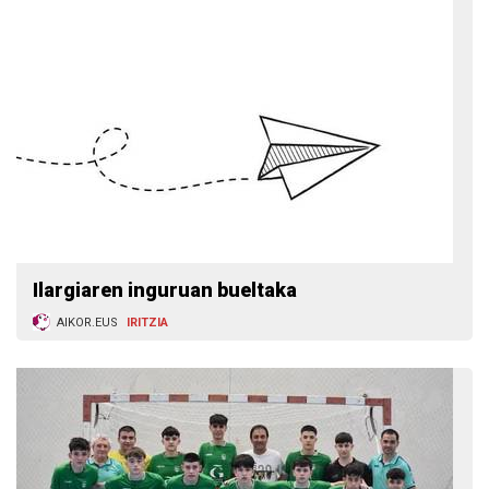
Ilargiaren inguruan bueltaka
AIKOR.EUS
IRITZIA