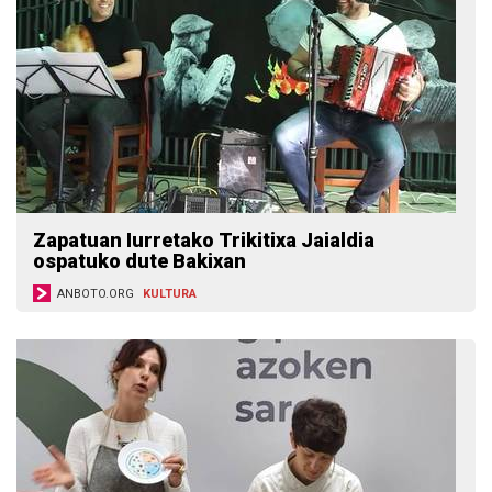
Zapatuan Iurretako Trikitixa Jaialdia
ospatuko dute Bakixan
ANBOTO.ORG
KULTURA