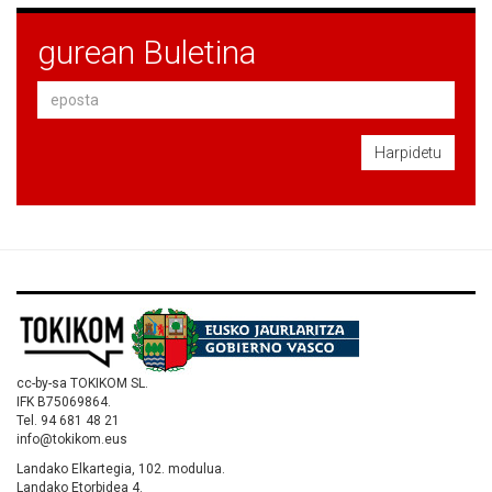
gurean Buletina
Harpidetu
cc-by-sa TOKIKOM SL.
IFK B75069864.
Tel. 94 681 48 21
info@tokikom.eus
Landako Elkartegia, 102. modulua.
Landako Etorbidea 4.