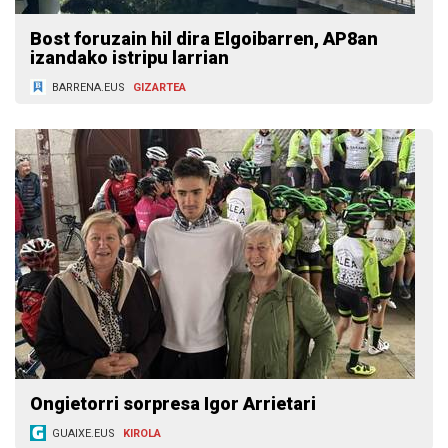
Bost foruzain hil dira Elgoibarren, AP8an
izandako istripu larrian
BARRENA.EUS
GIZARTEA
Ongietorri sorpresa Igor Arrietari
GUAIXE.EUS
KIROLA