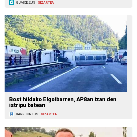
GUAIXE.EUS
GIZARTEA
Bost hildako Elgoibarren, AP8an izan den
istripu batean
BARRENA.EUS
GIZARTEA