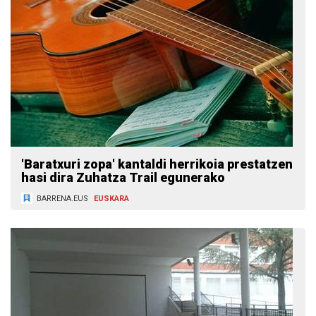
'Baratxuri zopa' kantaldi herrikoia prestatzen
hasi dira Zuhatza Trail egunerako
BARRENA.EUS
EUSKARA