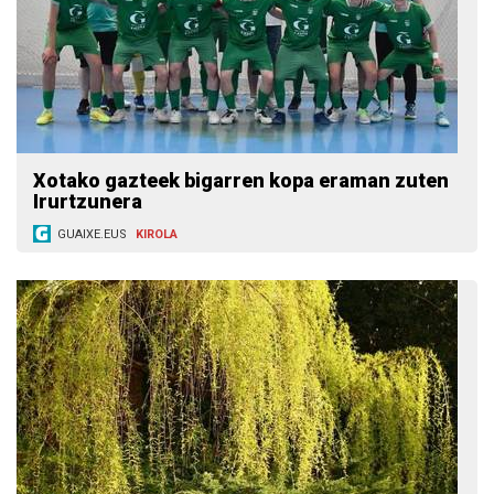
Xotako gazteek bigarren kopa eraman zuten
Irurtzunera
GUAIXE.EUS
KIROLA