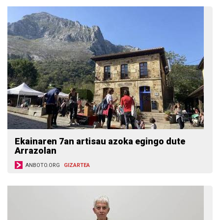
Ekainaren 7an artisau azoka egingo dute
Arrazolan
ANBOTO.ORG
GIZARTEA