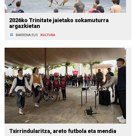
2026ko Trinitate jaietako sokamuturra
argazkietan
BARRENA.EUS
KULTURA
Txirrindularitza, areto futbola eta mendia