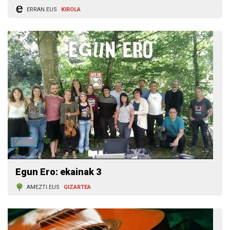
ERRAN.EUS
KIROLA
Egun Ero: ekainak 3
AMEZTI.EUS
GIZARTEA