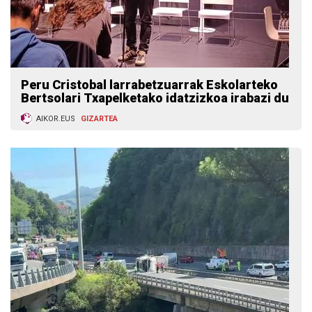
Peru Cristobal larrabetzuarrak Eskolarteko
Bertsolari Txapelketako idatzizkoa irabazi du
AIKOR.EUS
GIZARTEA