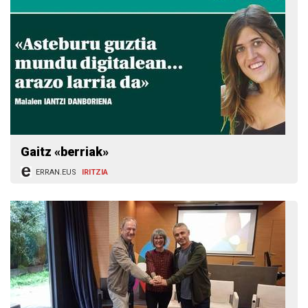
Gaitz «berriak»
ERRAN.EUS
IRITZIA