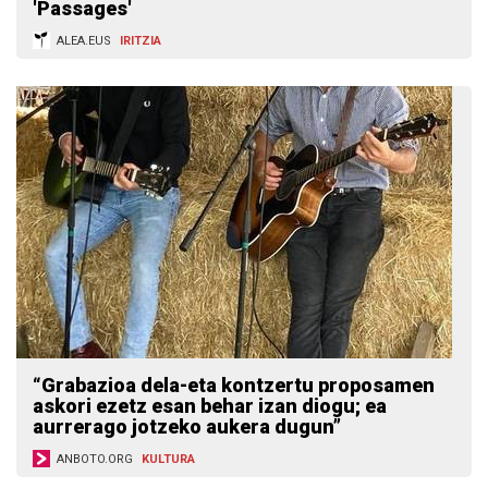
'Passages'
ALEA.EUS
IRITZIA
“Grabazioa dela-eta kontzertu proposamen
askori ezetz esan behar izan diogu; ea
aurrerago jotzeko aukera dugun”
ANBOTO.ORG
KULTURA