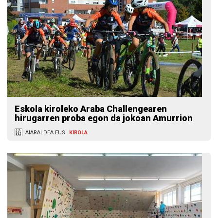
Eskola kiroleko Araba Challengearen
hirugarren proba egon da jokoan Amurrion
AIARALDEA.EUS
KIROLA