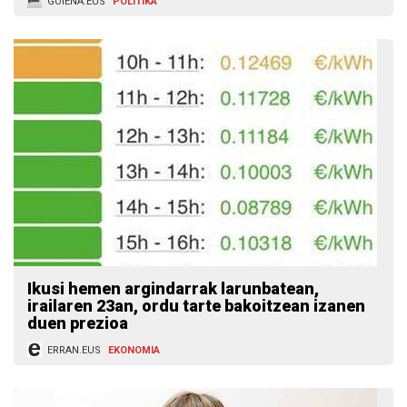
GOIENA.EUS
POLITIKA
Ikusi hemen argindarrak larunbatean,
irailaren 23an, ordu tarte bakoitzean izanen
duen prezioa
ERRAN.EUS
EKONOMIA