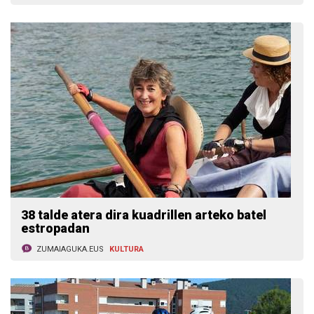
38 talde atera dira kuadrillen arteko batel
estropadan
ZUMAIAGUKA.EUS
KULTURA