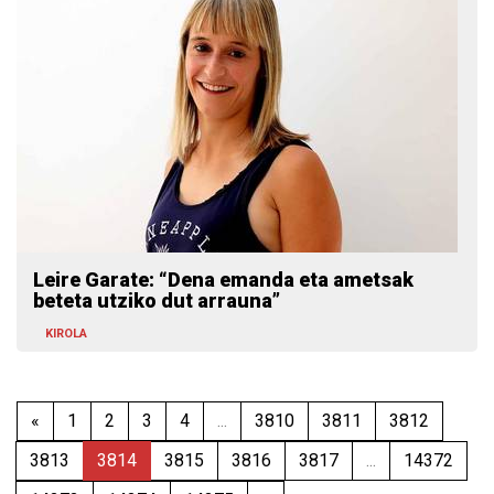
Leire Garate: “Dena emanda eta ametsak
beteta utziko dut arrauna”
KIROLA
«
1
2
3
4
...
3810
3811
3812
3813
3814
3815
3816
3817
...
14372