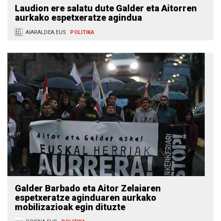
Laudion ere salatu dute Galder eta Aitorren
aurkako espetxeratze agindua
AIARALDEA.EUS
POLITIKA
Galder Barbado eta Aitor Zelaiaren
espetxeratze aginduaren aurkako
mobilizazioak egin dituzte