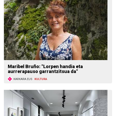
Maribel Bruño: "Lorpen handia eta
aurrerapauso garrantzitsua da"
KARKARA.EUS
KULTURA