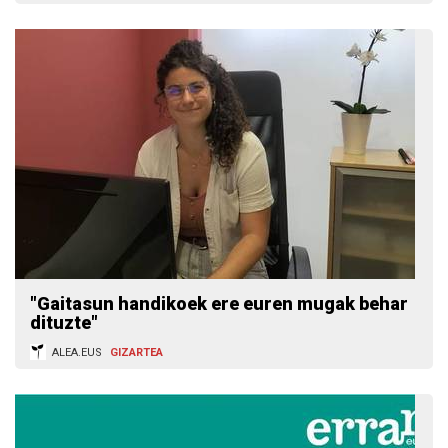
"Gaitasun handikoek ere euren mugak behar
dituzte"
ALEA.EUS
GIZARTEA