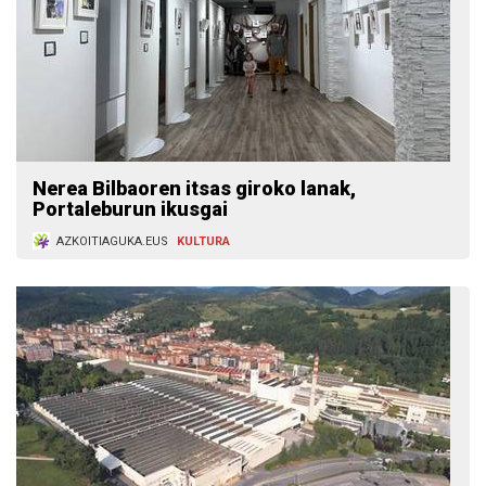
Nerea Bilbaoren itsas giroko lanak,
Portaleburun ikusgai
AZKOITIAGUKA.EUS
KULTURA