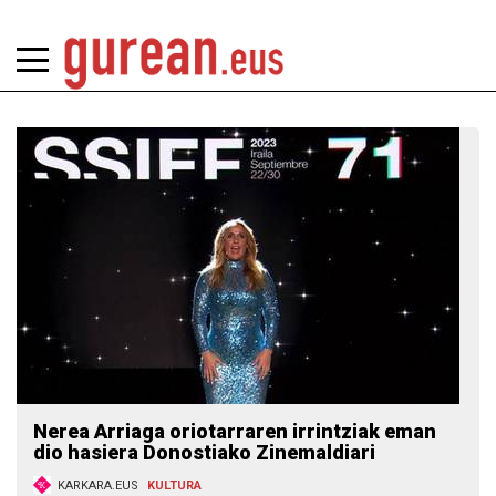
Nerea Arriaga oriotarraren irrintziak eman
dio hasiera Donostiako Zinemaldiari
KARKARA.EUS
KULTURA