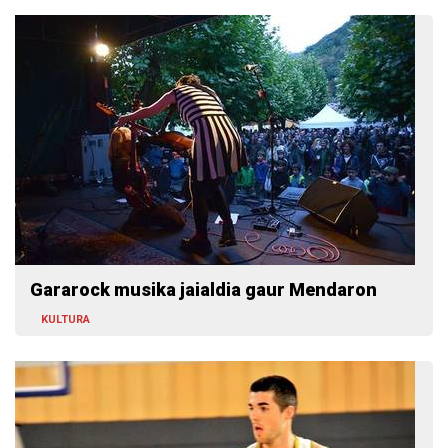
Gararock musika jaialdia gaur Mendaron
KULTURA