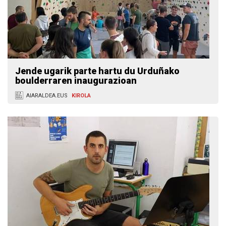
Jende ugarik parte hartu du Urduñako
boulderraren inaugurazioan
AIARALDEA.EUS
KIROLA