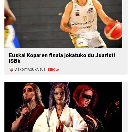
Euskal Koparen finala jokatuko du Juaristi
ISBk
AZKOITIAGUKA.EUS
KIROLA