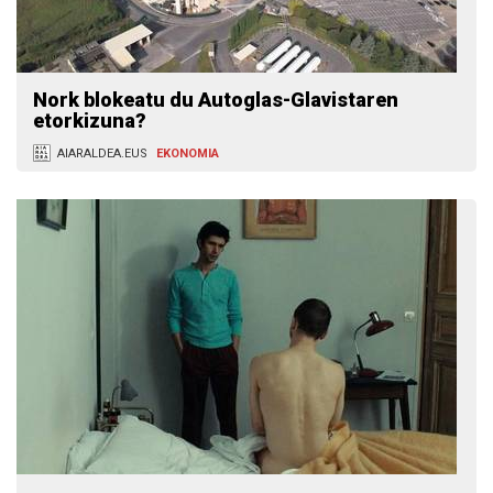
Nork blokeatu du Autoglas-Glavistaren
etorkizuna?
AIARALDEA.EUS
EKONOMIA