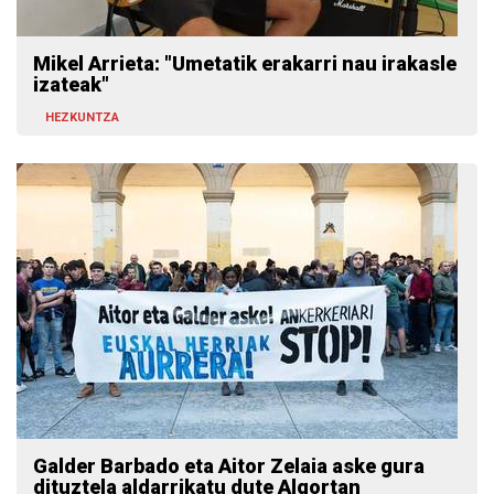
Mikel Arrieta: "Umetatik erakarri nau irakasle
izateak"
HEZKUNTZA
Galder Barbado eta Aitor Zelaia aske gura
dituztela aldarrikatu dute Algortan