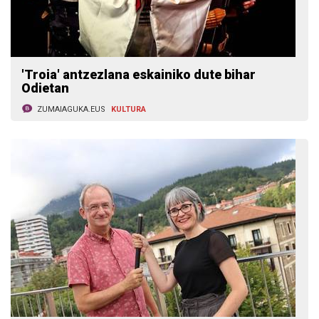
'Troia' antzezlana eskainiko dute bihar
Odietan
ZUMAIAGUKA.EUS
KULTURA