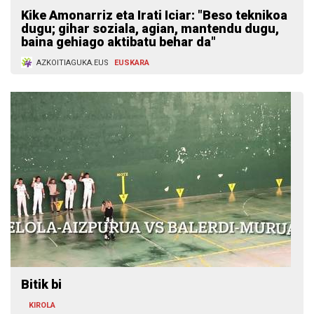
Kike Amonarriz eta Irati Iciar: "Beso teknikoa
dugu; gihar soziala, agian, mantendu dugu,
baina gehiago aktibatu behar da"
AZKOITIAGUKA.EUS
EUSKARA
Bitik bi
KIROLA