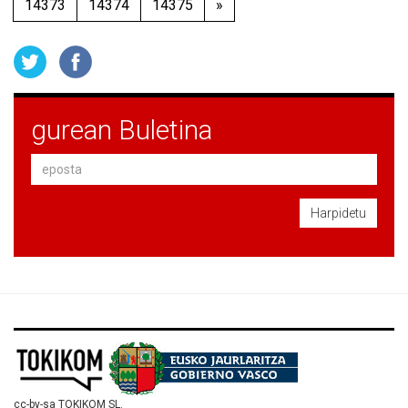
14373
14374
14375
»
gurean Buletina
Harpidetu
cc-by-sa TOKIKOM SL.