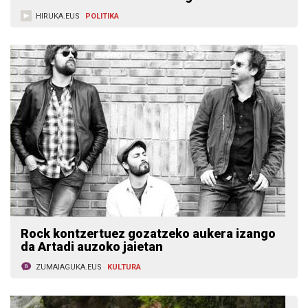
HIRUKA.EUS
POLITIKA
Rock kontzertuez gozatzeko aukera izango
da Artadi auzoko jaietan
ZUMAIAGUKA.EUS
KULTURA