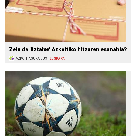
Zein da 'liztaixe' Azkoitiko hitzaren esanahia?
AZKOITIAGUKA.EUS
EUSKARA