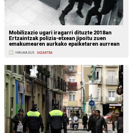
Mobilizazio ugari iragarri dituzte 2018an
Ertzaintzak polizia-etxean jipoitu zuen
emakumearen aurkako epaiketaren aurrean
HIRUKA.EUS
GIZARTEA