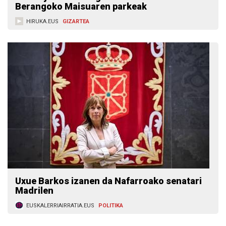
Berangoko Maisuaren parkeak
HIRUKA.EUS
GIZARTEA
Uxue Barkos izanen da Nafarroako senatari
Madrilen
EUSKALERRIAIRRATIA.EUS
POLITIKA