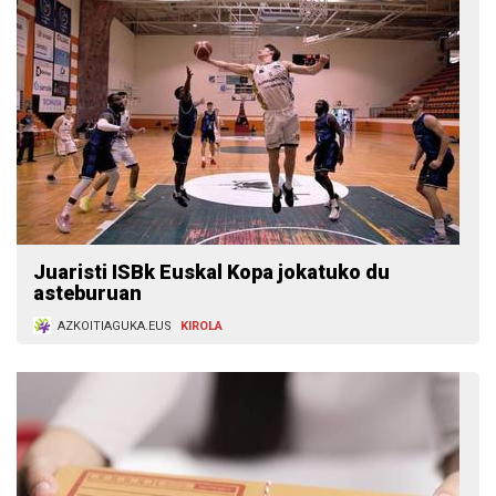
Juaristi ISBk Euskal Kopa jokatuko du
asteburuan
AZKOITIAGUKA.EUS
KIROLA