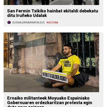
San Fermin Txikiko hainbat ekitaldi debekatu
ditu Iruñeko Udalak
EUSKALERRIAIRRATIA.EUS
KULTURA
Ernaiko militanteek Moyuako Espainiako
Gobernuaren ordezkaritzan protesta egin