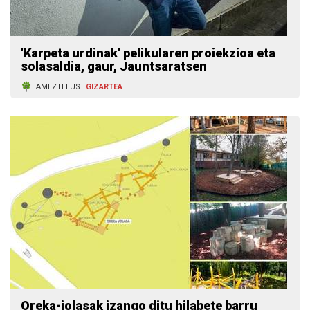
'Karpeta urdinak' pelikularen proiekzioa eta
solasaldia, gaur, Jauntsaratsen
AMEZTI.EUS
GIZARTEA
Oreka-jolasak izango ditu hilabete barru