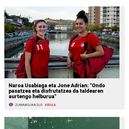
Naroa Usabiaga eta Jone Adrian: "Ondo
pasatzea eta disfrutatzea da taldearen
aurtengo helburua"
ZUMAIAGUKA.EUS
KIROLA