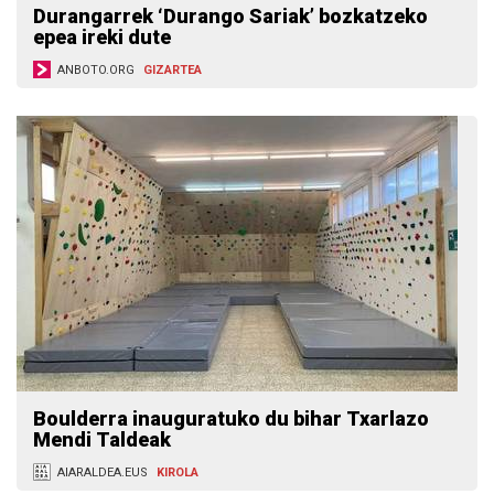
Durangarrek ‘Durango Sariak’ bozkatzeko
epea ireki dute
ANBOTO.ORG
GIZARTEA
Boulderra inauguratuko du bihar Txarlazo
Mendi Taldeak
AIARALDEA.EUS
KIROLA