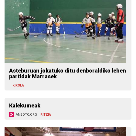
Asteburuan jokatuko ditu denboraldiko lehen
partidak Marrasek
KIROLA
Kalekumeak
ANBOTO.ORG
IRITZIA