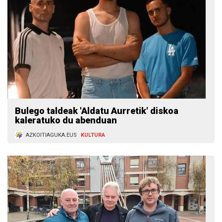
Bulego taldeak 'Aldatu Aurretik' diskoa
kaleratuko du abenduan
AZKOITIAGUKA.EUS
KULTURA