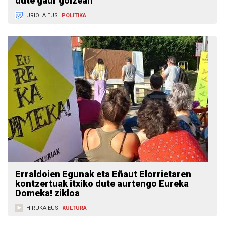
dute gaur goizean
URIOLA.EUS
POLITIKA
Erraldoien Egunak eta Eñaut Elorrietaren
kontzertuak itxiko dute aurtengo Eureka
Domeka! zikloa
HIRUKA.EUS
KULTURA