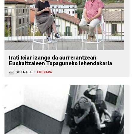
Irati Iciar izango da aurrerantzean
Euskaltzaleen Topaguneko lehendakaria
GOIENA.EUS
EUSKARA