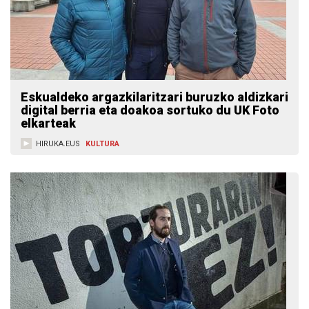
Eskualdeko argazkilaritzari buruzko aldizkari
digital berria eta doakoa sortuko du UK Foto
elkarteak
HIRUKA.EUS
KULTURA