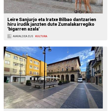
Leire Sanjurjo eta Iratxe Bilbao dantzarien
hiru irudik janzten dute Zumalakarregiko
'bigarren azala'
AIARALDEA.EUS
KULTURA