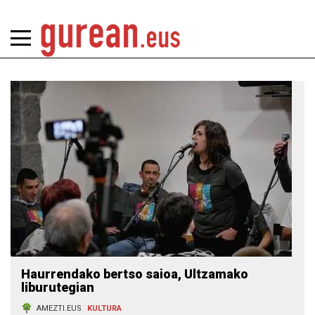
Haurrendako bertso saioa, Ultzamako
liburutegian
AMEZTI.EUS
KULTURA