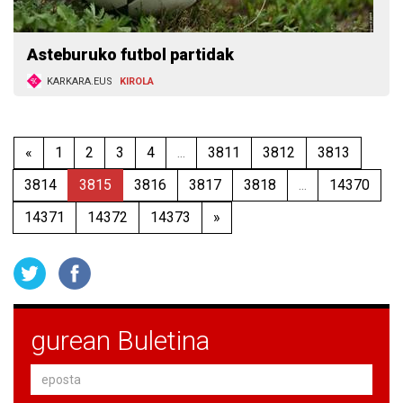
Asteburuko futbol partidak
KARKARA.EUS
KIROLA
«
1
2
3
4
...
3811
3812
3813
3814
3815
3816
3817
3818
...
14370
14371
14372
14373
»
gurean Buletina