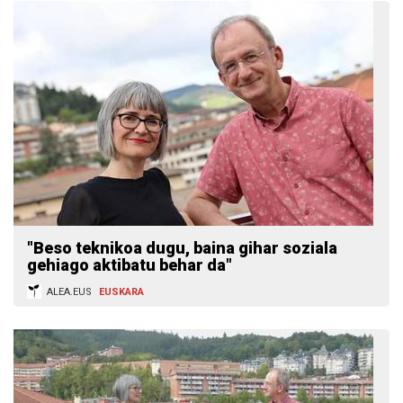
"Beso teknikoa dugu, baina gihar soziala
gehiago aktibatu behar da"
ALEA.EUS
EUSKARA