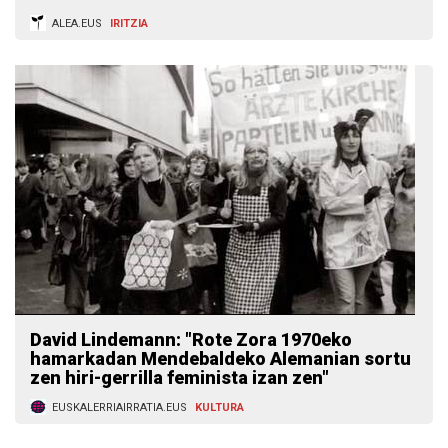
ALEA.EUS
IRITZIA
David Lindemann: "Rote Zora 1970eko
hamarkadan Mendebaldeko Alemanian sortu
zen hiri-gerrilla feminista izan zen"
EUSKALERRIAIRRATIA.EUS
KULTURA