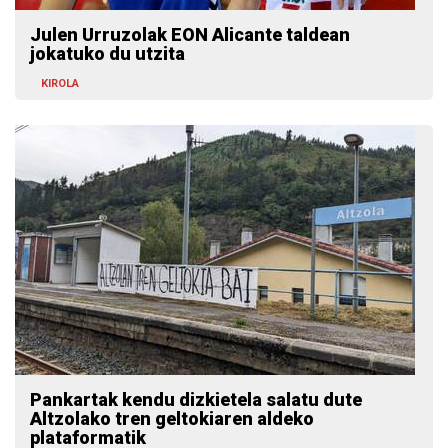
Julen Urruzolak EON Alicante taldean
jokatuko du utzita
KIROLA
Pankartak kendu dizkietela salatu dute
Altzolako tren geltokiaren aldeko
plataformatik