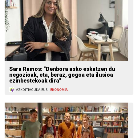
Sara Ramos: "Denbora asko eskatzen du
negozioak, eta, beraz, gogoa eta ilusioa
ezinbestekoak dira"
AZKOITIAGUKA.EUS
EKONOMIA