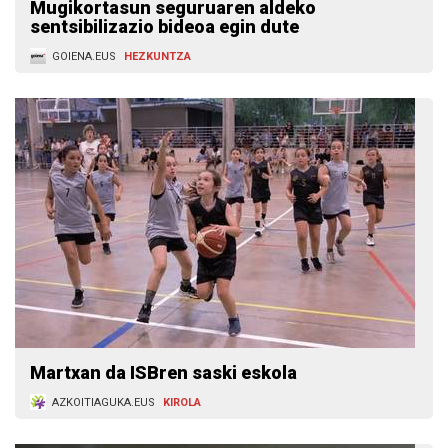
Mugikortasun seguruaren aldeko
sentsibilizazio bideoa egin dute
GOIENA.EUS
HEZKUNTZA
Martxan da ISBren saski eskola
AZKOITIAGUKA.EUS
KIROLA