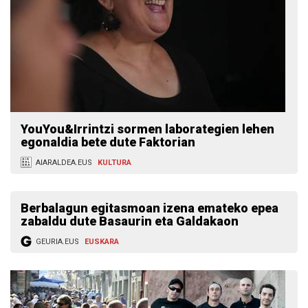
YouYou&Irrintzi sormen laborategien lehen
egonaldia bete dute Faktorian
AIARALDEA.EUS
KULTURA
Berbalagun egitasmoan izena emateko epea
zabaldu dute Basaurin eta Galdakaon
GEURIA.EUS
EUSKARA