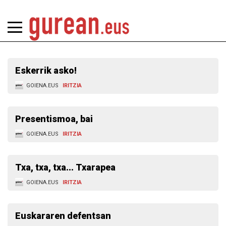
Eskerrik asko!
GOIENA.EUS
IRITZIA
Presentismoa, bai
GOIENA.EUS
IRITZIA
Txa, txa, txa... Txarapea
GOIENA.EUS
IRITZIA
Euskararen defentsan