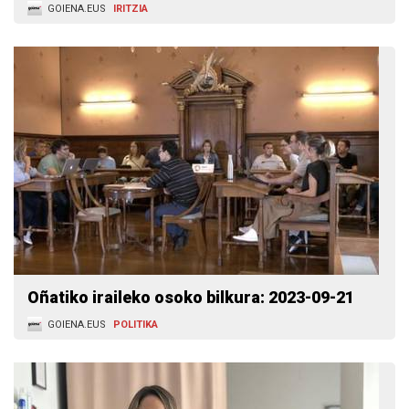
GOIENA.EUS
IRITZIA
Oñatiko iraileko osoko bilkura: 2023-09-21
GOIENA.EUS
POLITIKA