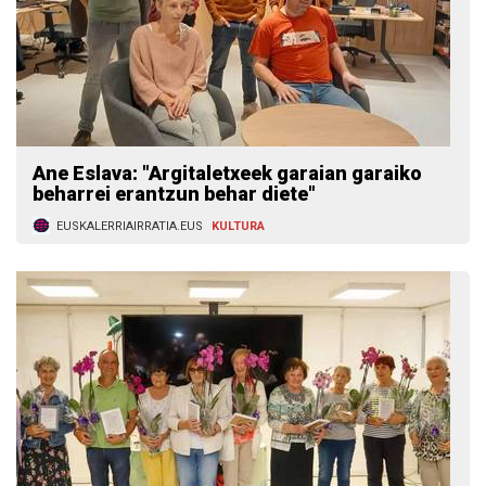
Ane Eslava: "Argitaletxeek garaian garaiko
beharrei erantzun behar diete"
EUSKALERRIAIRRATIA.EUS
KULTURA