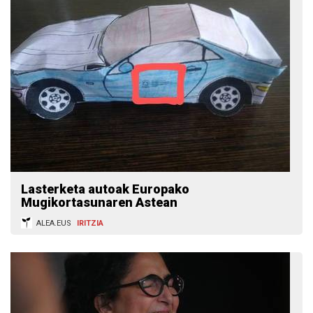
Lasterketa autoak Europako
Mugikortasunaren Astean
ALEA.EUS
IRITZIA