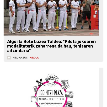
Algorta Bote Luzea Taldea: "Pilota jokoaren
modalitaterik zaharrena da hau, tenisaren
aitzindaria"
HIRUKA.EUS
KIROLA