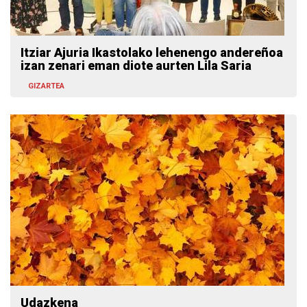
Itziar Ajuria Ikastolako lehenengo andereñoa
izan zenari eman diote aurten Lila Saria
GIZARTEA
Udazkena