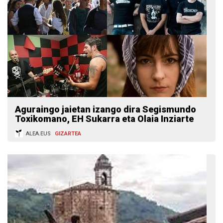
Aguraingo jaietan izango dira Segismundo
Toxikomano, EH Sukarra eta Olaia Inziarte
ALEA.EUS
GIZARTEA