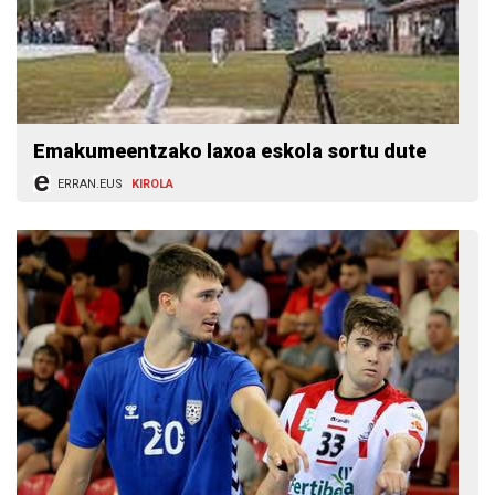
Emakumeentzako laxoa eskola sortu dute
ERRAN.EUS
KIROLA