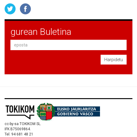
gurean Buletina
Harpidetu
cc-by-sa TOKIKOM SL.
IFK B75069864.
Tel. 94 681 48 21