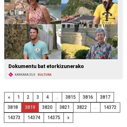
Dokumentu bat etorkizunerako
KARKARA.EUS
KULTURA
«
1
2
3
4
...
3815
3816
3817
3818
3819
3820
3821
3822
...
14372
14373
14374
14375
»