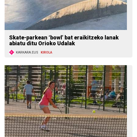
Skate-parkean ‘bowl’ bat eraikitzeko lanak
abiatu ditu Orioko Udalak
KARKARA.EUS
KIROLA