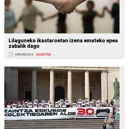
Lilaguneko ikastaroetan izena emateko epea
zabalik dago
HIRUKA.EUS
GIZARTEA