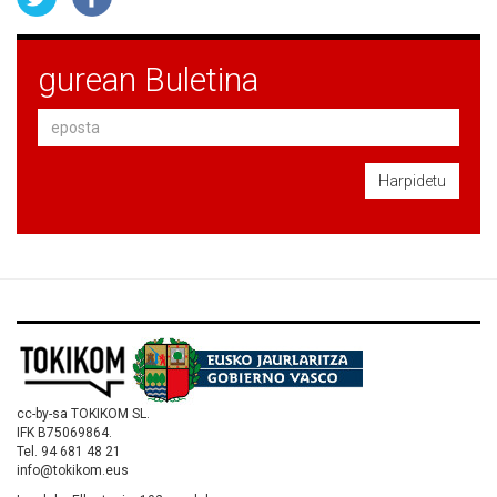
gurean Buletina
Harpidetu
cc-by-sa TOKIKOM SL.
IFK B75069864.
Tel. 94 681 48 21
info@tokikom.eus