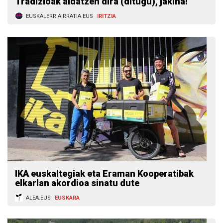
Tradizioak aldatzen dira (ditugu), jakina!
EUSKALERRIAIRRATIA.EUS
IRITZIA
IKA euskaltegiak eta Eraman Kooperatibak
elkarlan akordioa sinatu dute
ALEA.EUS
EUSKARA