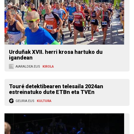
Urduñak XVII. herri krosa hartuko du
igandean
AIARALDEA.EUS
KIROLA
Touré detektibearen telesaila 2024an
estreinatuko dute ETBn eta TVEn
GEURIA.EUS
KULTURA