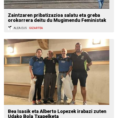
Zaintzaren pribatizazioa salatu eta greba
orokorrera deitu du Mugimendu Feministak
ALEA.EUS
GIZARTEA
Bea Isasik eta Alberto Lopezek irabazi zuten
Udako Bola Txapelketa