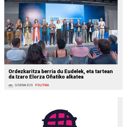
Ordezkaritza berria du Eudelek, eta tartean
da Izaro Elorza Oñatiko alkatea
GOIENA.EUS
POLITIKA