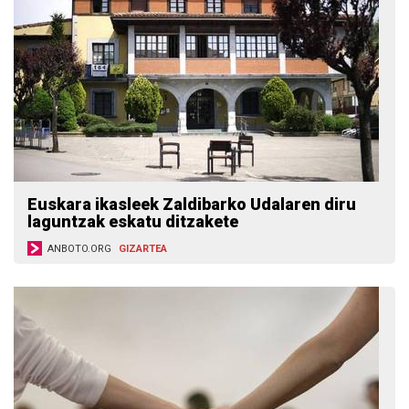
Euskara ikasleek Zaldibarko Udalaren diru
laguntzak eskatu ditzakete
ANBOTO.ORG
GIZARTEA