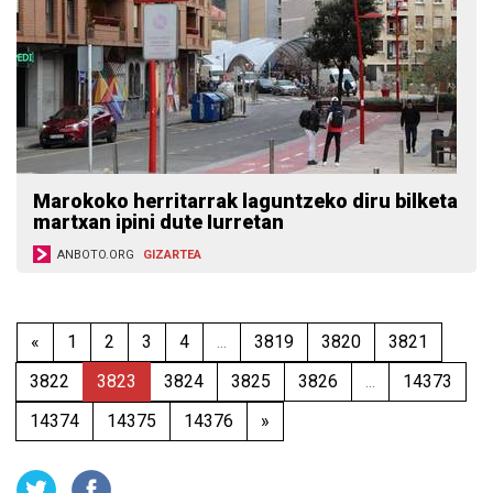
Marokoko herritarrak laguntzeko diru bilketa
martxan ipini dute Iurretan
ANBOTO.ORG
GIZARTEA
«
1
2
3
4
...
3819
3820
3821
3822
3823
3824
3825
3826
...
14373
14374
14375
14376
»