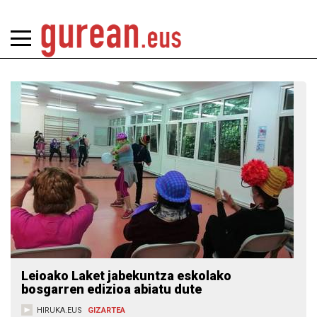
Leioako Laket jabekuntza eskolako
bosgarren edizioa abiatu dute
HIRUKA.EUS
GIZARTEA