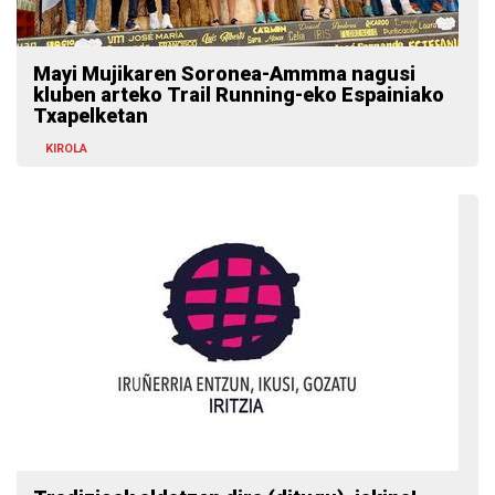
Mayi Mujikaren Soronea-Ammma nagusi
kluben arteko Trail Running-eko Espainiako
Txapelketan
KIROLA