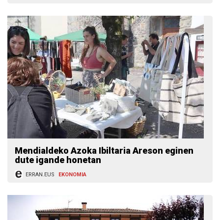
Mendialdeko Azoka Ibiltaria Areson eginen
dute igande honetan
ERRAN.EUS
EKONOMIA