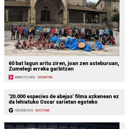
60 bat lagun aritu ziren, joan zen asteburuan,
Zumelegi erreka garbitzen
ANBOTO.ORG
GIZARTEA
'20.000 especies de abejas' filma azkenean ez
da lehiatuko Oscar sarietan egoteko
GEURIA.EUS
KULTURA