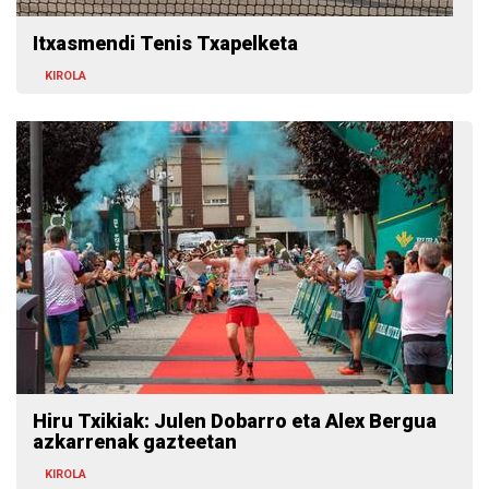
Itxasmendi Tenis Txapelketa
KIROLA
Hiru Txikiak: Julen Dobarro eta Alex Bergua
azkarrenak gazteetan
KIROLA