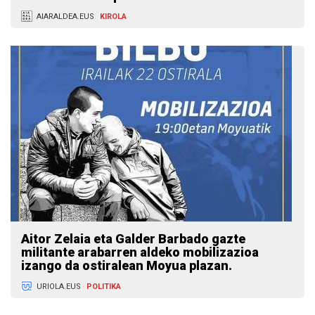
AIARALDEA.EUS
KIROLA
Aitor Zelaia eta Galder Barbado gazte
militante arabarren aldeko mobilizazioa
izango da ostiralean Moyua plazan.
URIOLA.EUS
POLITIKA