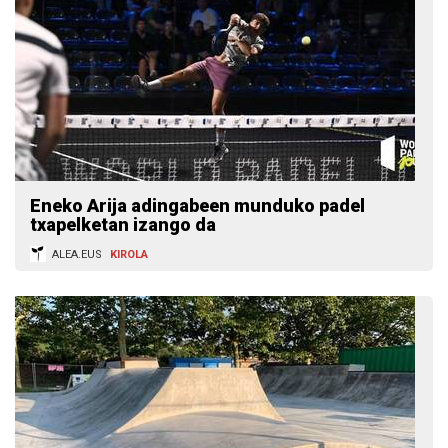
Eneko Arija adingabeen munduko padel
txapelketan izango da
ALEA.EUS
KIROLA