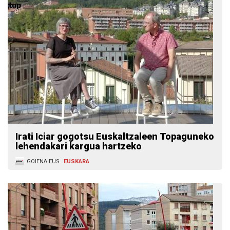
Irati Iciar gogotsu Euskaltzaleen Topaguneko
lehendakari kargua hartzeko
GOIENA.EUS
EUSKARA