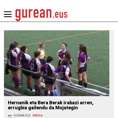
Hernanik eta Bera Berak irabazi arren,
errugbia gailendu da Mojategin
GOIENA.EUS
KIROLA