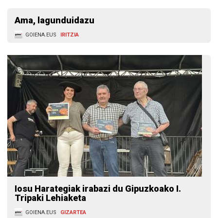
Ama, lagunduidazu
GOIENA.EUS
IRITZIA
Iosu Harategiak irabazi du Gipuzkoako I.
Tripaki Lehiaketa
GOIENA.EUS
GIZARTEA