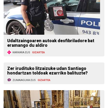
Udaltzaingoaren autoak desfibriladore bat
eramango du aldiro
KARKARA.EUS
GIZARTEA
Zer irudituko litzaizuke udan Santiago
hondartzan toldoak ezarriko balituzte?
ZUMAIAGUKA.EUS
GIZARTEA