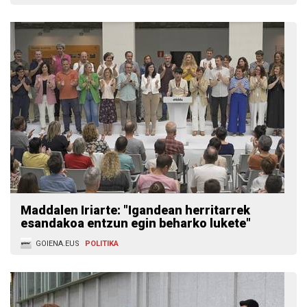
Maddalen Iriarte: "Igandean herritarrek
esandakoa entzun egin beharko lukete"
GOIENA.EUS
POLITIKA