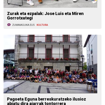
Zurak eta ezpalak: Jose Luis eta Miren
Gorrotxategi
ZUMAIAGUKA.EUS
KULTURA
Pagoeta Eguna berreskuratzeko ilusioz
abiatu dira aiarrak tontorrera