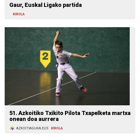
Gaur, Euskal Ligako partida
KIROLA
51. Azkoitiko Txikito Pilota Txapelketa martxa
onean doa aurrera
AZKOITIAGUKA.EUS
KIROLA