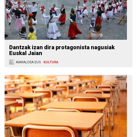
Dantzak izan dira protagonista nagusiak
Euskal Jaian
AIARALDEA.EUS
KULTURA