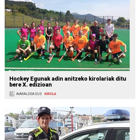
Hockey Egunak adin anitzeko kirolariak ditu
bere X. edizioan
AIARALDEA.EUS
KIROLA