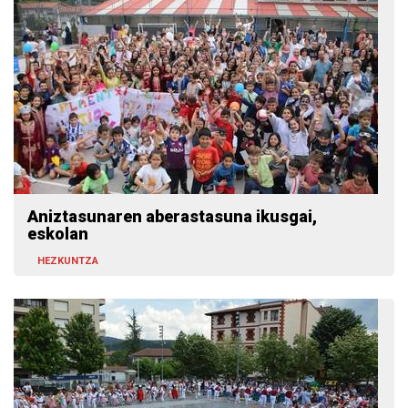
Aniztasunaren aberastasuna ikusgai,
eskolan
HEZKUNTZA