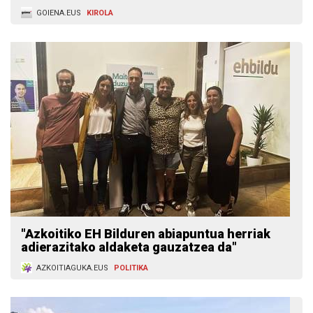
GOIENA.EUS
KIROLA
"Azkoitiko EH Bilduren abiapuntua herriak
adierazitako aldaketa gauzatzea da"
AZKOITIAGUKA.EUS
POLITIKA