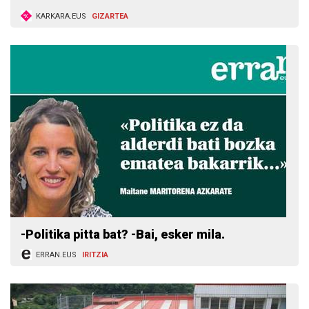
KARKARA.EUS
GIZARTEA
-Politika pitta bat? -Bai, esker mila.
ERRAN.EUS
IRITZIA