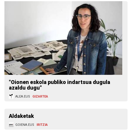
"Oionen eskola publiko indartsua dugula
azaldu dugu"
ALEA.EUS
GIZARTEA
Aldaketak
GOIENA.EUS
IRITZIA