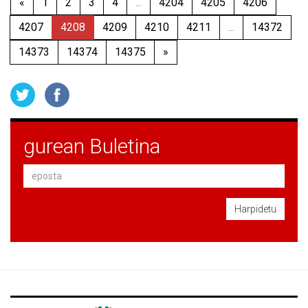
«
1
2
3
4
...
4204
4205
4206
4207
4208
4209
4210
4211
...
14372
14373
14374
14375
»
gurean Buletina
Harpidetu