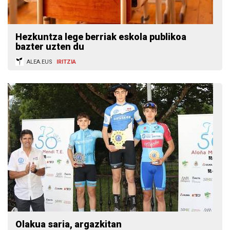
Hezkuntza lege berriak eskola publikoa
bazter uzten du
ALEA.EUS
IRITZIA
Olakua saria, argazkitan