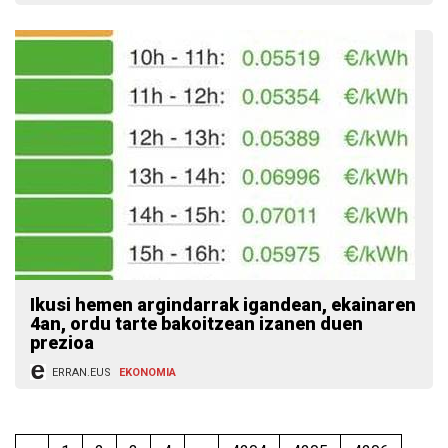
Ikusi hemen argindarrak igandean, ekainaren
4an, ordu tarte bakoitzean izanen duen
prezioa
ERRAN.EUS
EKONOMIA