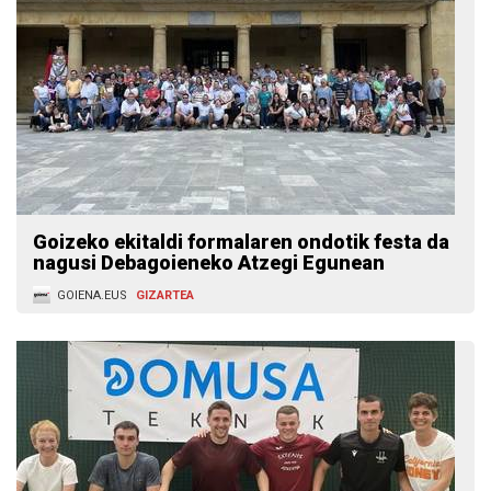
Goizeko ekitaldi formalaren ondotik festa da
nagusi Debagoieneko Atzegi Egunean
GOIENA.EUS
GIZARTEA