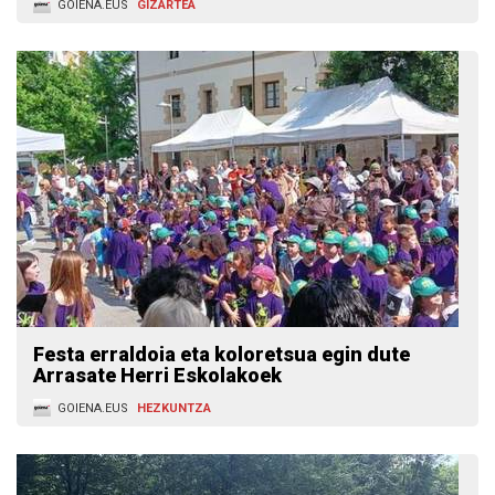
GOIENA.EUS
GIZARTEA
Festa erraldoia eta koloretsua egin dute
Arrasate Herri Eskolakoek
GOIENA.EUS
HEZKUNTZA