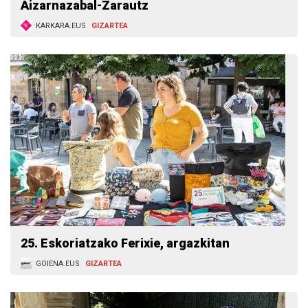
Aizarnazabal-Zarautz
KARKARA.EUS
GIZARTEA
25. Eskoriatzako Ferixie, argazkitan
GOIENA.EUS
GIZARTEA