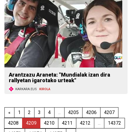
Arantzazu Araneta: "Mundialak izan dira
rallyetan igarotako urteak"
KARKARA.EUS
KIROLA
«
1
2
3
4
...
4205
4206
4207
4208
4209
4210
4211
4212
...
14372