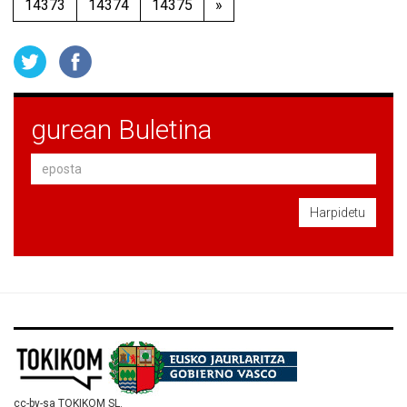
14373
14374
14375
»
gurean Buletina
Harpidetu
cc-by-sa TOKIKOM SL.