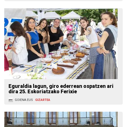
Eguraldia lagun, giro ederrean ospatzen ari
dira 25. Eskoriatzako Ferixie
GOIENA.EUS
GIZARTEA