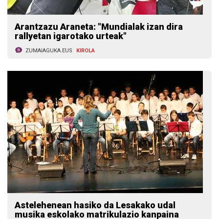
Arantzazu Araneta: "Mundialak izan dira
rallyetan igarotako urteak"
ZUMAIAGUKA.EUS
KIROLA
Astelehenean hasiko da Lesakako udal
musika eskolako matrikulazio kanpaina