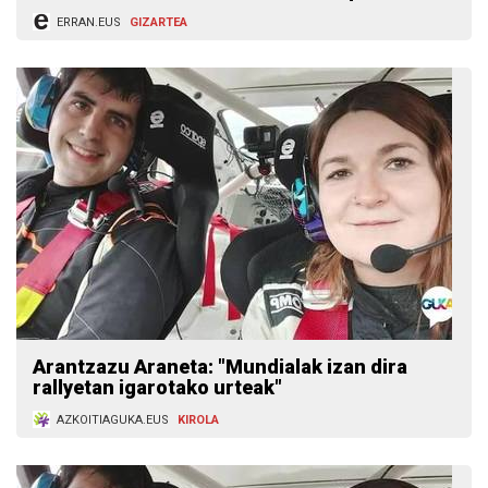
ERRAN.EUS
GIZARTEA
Arantzazu Araneta: "Mundialak izan dira
rallyetan igarotako urteak"
AZKOITIAGUKA.EUS
KIROLA