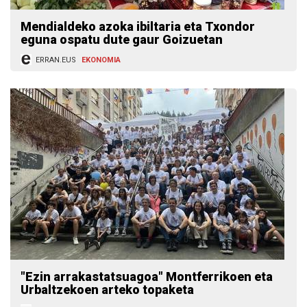
Mendialdeko azoka ibiltaria eta Txondor
eguna ospatu dute gaur Goizuetan
ERRAN.EUS
EKONOMIA
"Ezin arrakastatsuagoa" Montferrikoen eta
Urbaltzekoen arteko topaketa