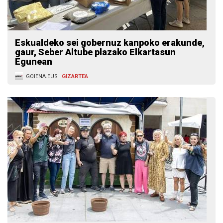
Eskualdeko sei gobernuz kanpoko erakunde,
gaur, Seber Altube plazako Elkartasun
Egunean
GOIENA.EUS
GIZARTEA