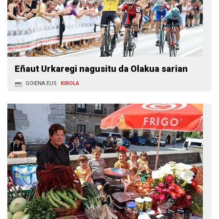
Eñaut Urkaregi nagusitu da Olakua sarian
GOIENA.EUS
KIROLA