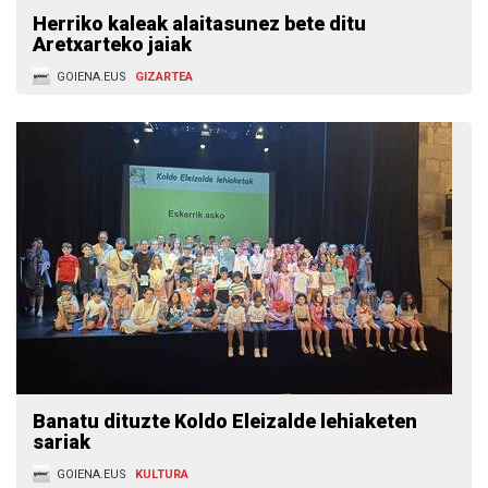
Herriko kaleak alaitasunez bete ditu
Aretxarteko jaiak
GOIENA.EUS
GIZARTEA
Banatu dituzte Koldo Eleizalde lehiaketen
sariak
GOIENA.EUS
KULTURA