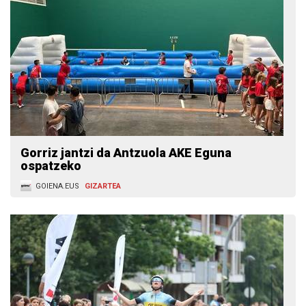
Gorriz jantzi da Antzuola AKE Eguna
ospatzeko
GOIENA.EUS
GIZARTEA