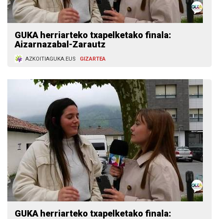
GUKA herriarteko txapelketako finala:
Aizarnazabal-Zarautz
AZKOITIAGUKA.EUS
GIZARTEA
GUKA herriarteko txapelketako finala: