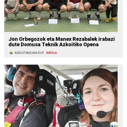
Jon Orbegozok eta Manex Rezabalek irabazi
dute Domusa Teknik Azkoitiko Opena
AZKOITIAGUKA.EUS
KIROLA