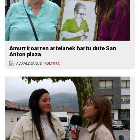
Amurriroarren artelanek hartu dute San
Anton plaza
AIARALDEA.EUS
KULTURA