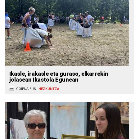
Ikasle, irakasle eta guraso, elkarrekin
jolasean Ikastola Egunean
GOIENA.EUS
HEZKUNTZA