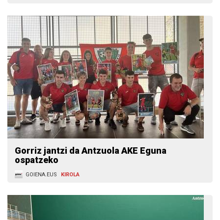
Gorriz jantzi da Antzuola AKE Eguna
ospatzeko
GOIENA.EUS
KIROLA