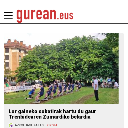
Lur gaineko sokatirak hartu du gaur
Trenbidearen Zumardiko belardia
AZKOITIAGUKA.EUS
KIROLA