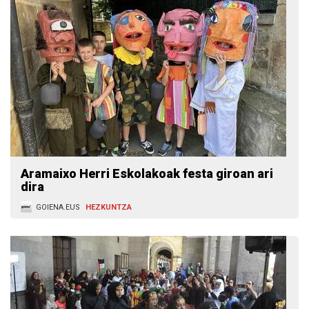
Aramaixo Herri Eskolakoak festa giroan ari
dira
GOIENA.EUS
HEZKUNTZA