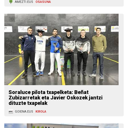
AMEZTI.EUS
OSASUNA
Soraluce pilota txapelketa: Beñat
Zubizarretak eta Javier Oskozek jantzi
dituzte txapelak
GOIENA.EUS
KIROLA