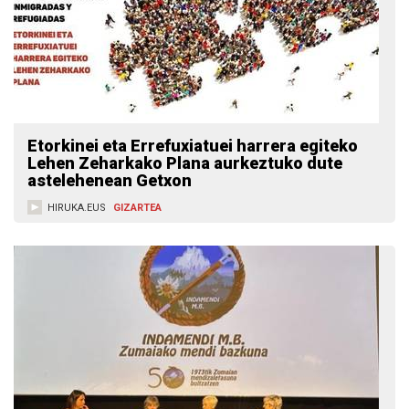
Etorkinei eta Errefuxiatuei harrera egiteko
Lehen Zeharkako Plana aurkeztuko dute
astelehenean Getxon
HIRUKA.EUS
GIZARTEA