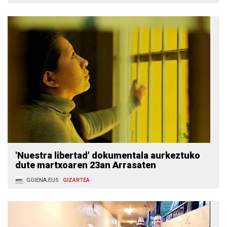
'Nuestra libertad' dokumentala aurkeztuko
dute martxoaren 23an Arrasaten
GOIENA.EUS
GIZARTEA