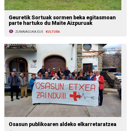
Geuretik Sortuak sormen beka egitasmoan
parte hartuko du Maite Aizpuruak
ZUMAIAGUKA.EUS
KULTURA
Osasun publikoaren aldeko elkarretaratzea