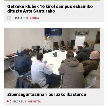
Getxoko klubek 16 kirol campus eskainiko
dituzte Aste Santurako
HIRUKA.EUS
KIROLA
Zibersegurtasunari buruzko ikastaroa
AIKOR.EUS
GIZARTEA