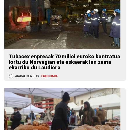
Tubacex enpresak 70 milioi euroko kontratua
lortu du Norvegian eta eskaerak lan zama
ekarriko du Laudiora
AIARALDEA.EUS
EKONOMIA