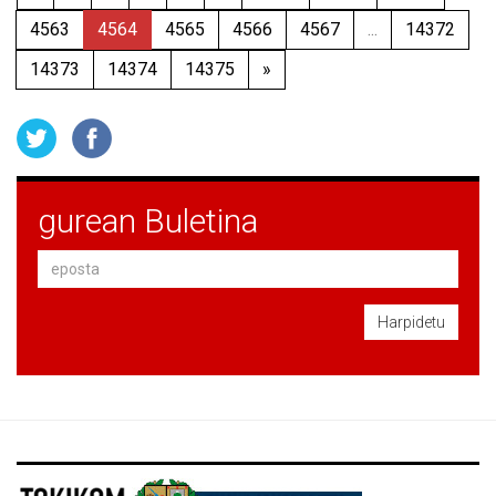
4563
4564
4565
4566
4567
...
14372
14373
14374
14375
»
gurean Buletina
Harpidetu