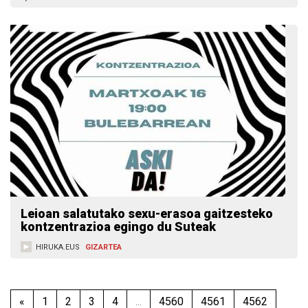
Leioan salatutako sexu-erasoa gaitzesteko
kontzentrazioa egingo du Suteak
HIRUKA.EUS
GIZARTEA
«
1
2
3
4
...
4560
4561
4562