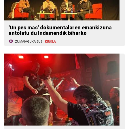
'Un pes mas' dokumentalaren emankizuna
antolatu du Indamendik biharko
ZUMAIAGUKA.EUS
KIROLA