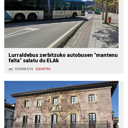
Lurraldebus zerbitzuko autobusen "mantenu
falta" salatu du ELAk
GOIENA.EUS
GIZARTEA