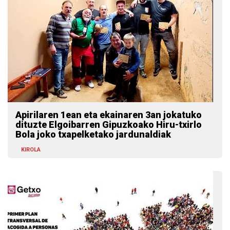
Apirilaren 1ean eta ekainaren 3an jokatuko
dituzte Elgoibarren Gipuzkoako Hiru-txirlo
Bola joko txapelketako jardunaldiak
KIROLA