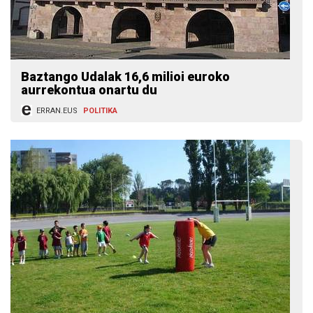
Baztango Udalak 16,6 milioi euroko
aurrekontua onartu du
ERRAN.EUS
POLITIKA