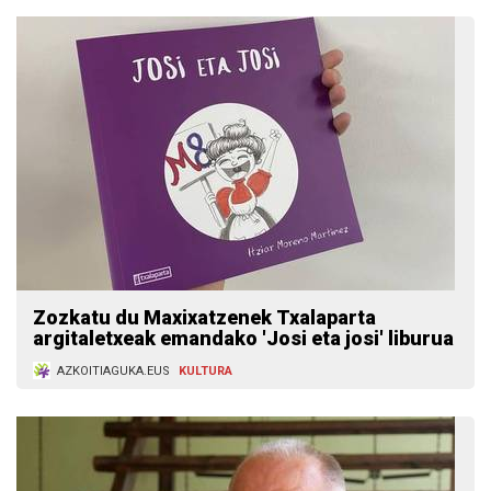
Zozkatu du Maxixatzenek Txalaparta
argitaletxeak emandako 'Josi eta josi' liburua
AZKOITIAGUKA.EUS
KULTURA