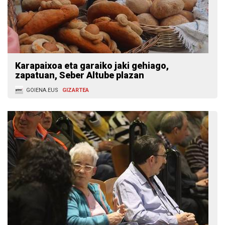
Karapaixoa eta garaiko jaki gehiago,
zapatuan, Seber Altube plazan
GOIENA.EUS
GIZARTEA