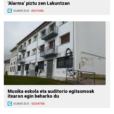
'Alarma' piztu zen Lakuntzan
GUAIXE.EUS
KULTURA
Musika eskola eta auditorio egitasmoak
itxaron egin beharko du
GUAIXE.EUS
GIZARTEA