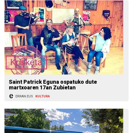
Saint Patrick Eguna ospatuko dute
martxoaren 17an Zubietan
ERRAN.EUS
KULTURA