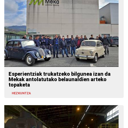
Esperientziak trukatzeko bilgunea izan da
Mekak antolatutako belaunaldien arteko
topaketa
HEZKUNTZA