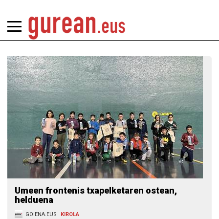
Umeen frontenis txapelketaren ostean,
helduena
GOIENA.EUS
KIROLA