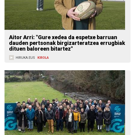
Aitor Arri: "Gure xedea da espetxe barruan
dauden pertsonak birgizarteratzea errugbiak
dituen baloreen bitartez"
HIRUKA.EUS
KIROLA