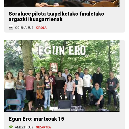
Soraluce pilota txapelketako finaletako
argazki ikusgarrienak
GOIENA.EUS
KIROLA
Egun Ero: martxoak 15
AMEZTI.EUS
GIZARTEA