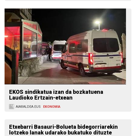
EKOS sindikatua izan da bozkatuena
Laudioko Ertzain-etxean
AIARALDEA.EUS
EKONOMIA
Etxebarri Basauri-Bolueta bidegorriarekin
lotzeko lanak udarako bukatuko dituzte