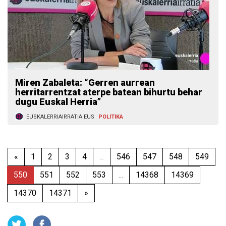
Miren Zabaleta: “Gerren aurrean
herritarrentzat aterpe batean bihurtu behar
dugu Euskal Herria”
EUSKALERRIAIRRATIA.EUS
POLITIKA
«
1
2
3
4
...
546
547
548
549
550
551
552
553
...
14368
14369
14370
14371
»