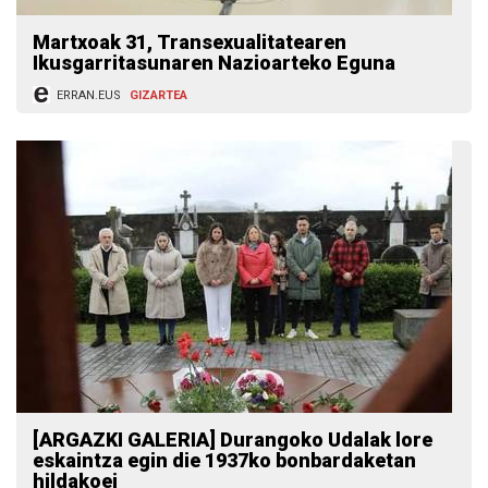
Martxoak 31, Transexualitatearen
Ikusgarritasunaren Nazioarteko Eguna
ERRAN.EUS
GIZARTEA
[ARGAZKI GALERIA] Durangoko Udalak lore
eskaintza egin die 1937ko bonbardaketan
hildakoei