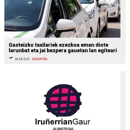
Gasteizko taxilariek ezezkoa eman diote
larunbat eta jai bezpera gauetan lan egiteari
ALEA.EUS
GIZARTEA