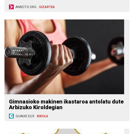
ANBOTO.ORG
GIZARTEA
Gimnasioko makinen ikastaroa antolatu dute
Arbizuko Kiroldegian
GUAIXE.EUS
KIROLA