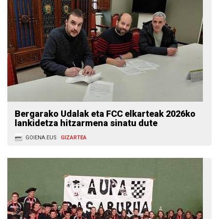
Bergarako Udalak eta FCC elkarteak 2026ko
lankidetza hitzarmena sinatu dute
GOIENA.EUS
GIZARTEA