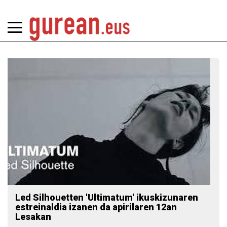
Led Silhouetten 'Ultimatum' ikuskizunaren
estreinaldia izanen da apirilaren 12an
Lesakan