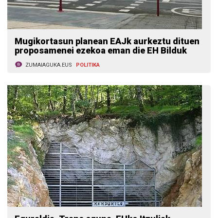
Mugikortasun planean EAJk aurkeztu dituen
proposamenei ezekoa eman die EH Bilduk
ZUMAIAGUKA.EUS
POLITIKA