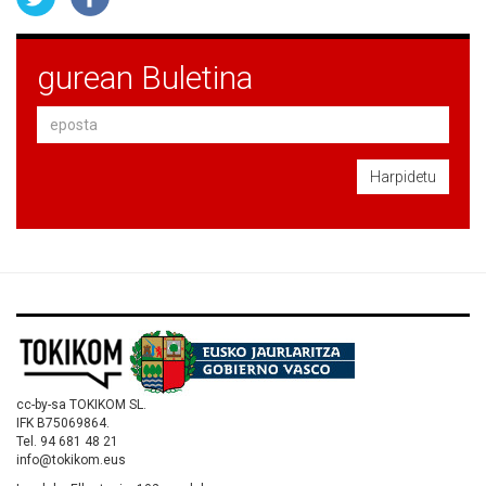
gurean Buletina
Harpidetu
cc-by-sa TOKIKOM SL.
IFK B75069864.
Tel. 94 681 48 21
info@tokikom.eus