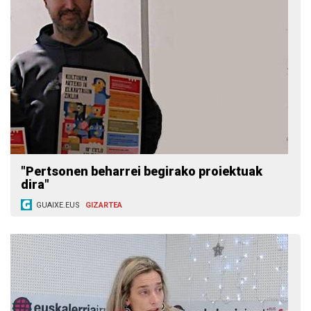
"Pertsonen beharrei begirako proiektuak
dira"
GUAIXE.EUS
GIZARTEA