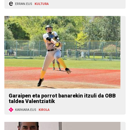
ERRAN.EUS
KULTURA
Garaipen eta porrot banarekin itzuli da OBB
taldea Valentziatik
KARKARA.EUS
KIROLA