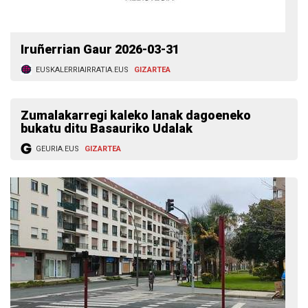
Iruñerrian Gaur 2026-03-31
EUSKALERRIAIRRATIA.EUS
GIZARTEA
Zumalakarregi kaleko lanak dagoeneko
bukatu ditu Basauriko Udalak
GEURIA.EUS
GIZARTEA