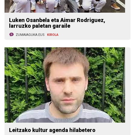
Luken Osanbela eta Aimar Rodriguez,
larruzko paletan garaile
ZUMAIAGUKA.EUS
KIROLA
Leitzako kultur agenda hilabetero