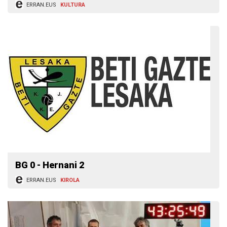
ERRAN.EUS
KULTURA
BG 0 - Hernani 2
ERRAN.EUS
KIROLA