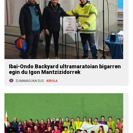
Ibai-Ondo Backyard ultramaratoian bigarren
egin du Igon Mantzizidorrek
ZUMAIAGUKA.EUS
KIROLA