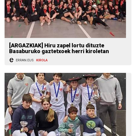
[ARGAZKIAK] Hiru zapel lortu dituzte
Basaburuko gaztetxoek herri kiroletan
ERRAN.EUS
KIROLA