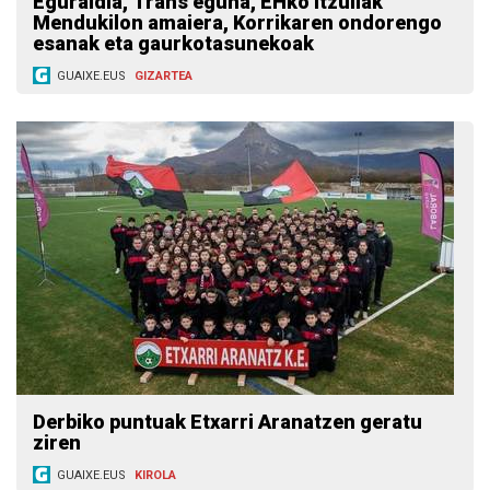
Eguraldia, Trans eguna, EHko Itzuliak
Mendukilon amaiera, Korrikaren ondorengo
esanak eta gaurkotasunekoak
GUAIXE.EUS
GIZARTEA
Derbiko puntuak Etxarri Aranatzen geratu
ziren
GUAIXE.EUS
KIROLA