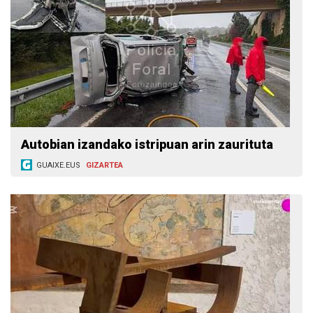
Autobian izandako istripuan arin zaurituta
GUAIXE.EUS
GIZARTEA