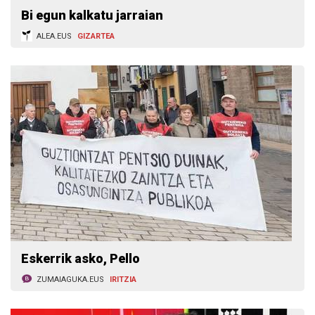
Bi egun kalkatu jarraian
ALEA.EUS
GIZARTEA
Eskerrik asko, Pello
ZUMAIAGUKA.EUS
IRITZIA