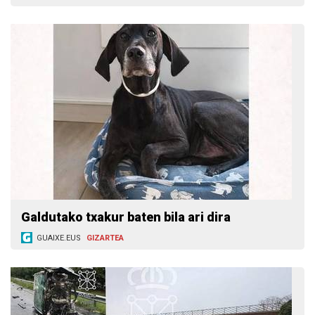
Galdutako txakur baten bila ari dira
GUAIXE.EUS
GIZARTEA