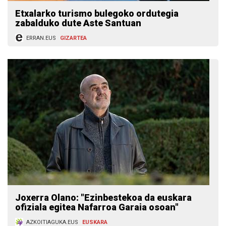
Etxalarko turismo bulegoko ordutegia
zabalduko dute Aste Santuan
ERRAN.EUS
GIZARTEA
Joxerra Olano: "Ezinbestekoa da euskara
ofiziala egitea Nafarroa Garaia osoan"
AZKOITIAGUKA.EUS
EUSKARA