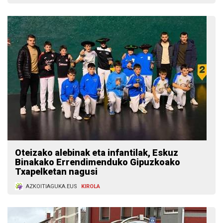
Oteizako alebinak eta infantilak, Eskuz
Binakako Errendimenduko Gipuzkoako
Txapelketan nagusi
AZKOITIAGUKA.EUS
KIROLA