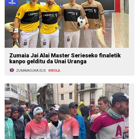
Zumaia Jai Alai Master Serieseko finaletik
kanpo gelditu da Unai Uranga
ZUMAIAGUKA.EUS
KIROLA