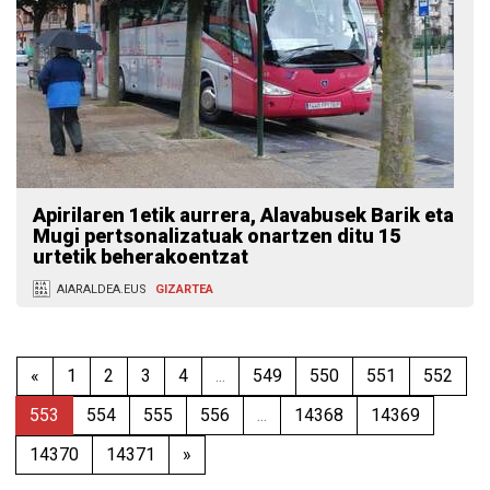
Apirilaren 1etik aurrera, Alavabusek Barik eta
Mugi pertsonalizatuak onartzen ditu 15
urtetik beherakoentzat
AIARALDEA.EUS
GIZARTEA
«
1
2
3
4
...
549
550
551
552
553
554
555
556
...
14368
14369
14370
14371
»