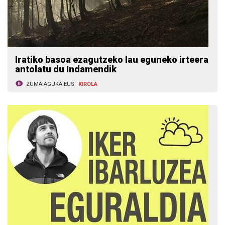
Iratiko basoa ezagutzeko lau eguneko irteera
antolatu du Indamendik
ZUMAIAGUKA.EUS
KIROLA