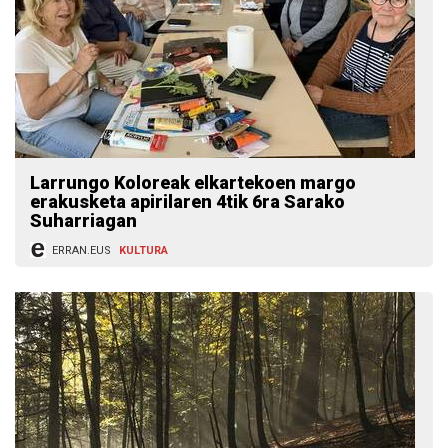
Larrungo Koloreak elkartekoen margo
erakusketa apirilaren 4tik 6ra Sarako
Suharriagan
ERRAN.EUS
KULTURA