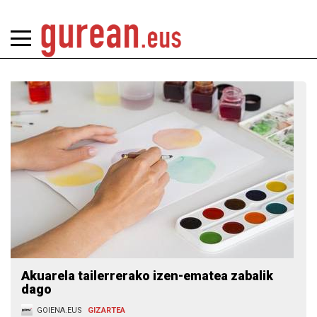
Akuarela tailerrerako izen-ematea zabalik
dago
GOIENA.EUS
GIZARTEA