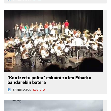
"Kontzertu polita" eskaini zuten Eibarko
bandarekin batera
BARRENA.EUS
KULTURA