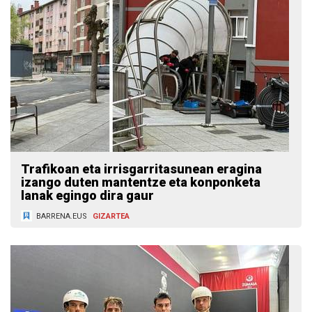
Trafikoan eta irrisgarritasunean eragina
izango duten mantentze eta konponketa
lanak egingo dira gaur
BARRENA.EUS
GIZARTEA