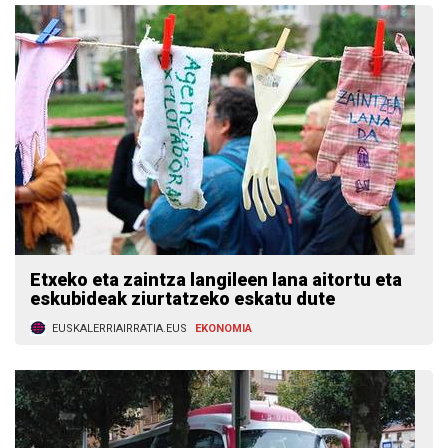
Etxeko eta zaintza langileen lana aitortu eta
eskubideak ziurtatzeko eskatu dute
EUSKALERRIAIRRATIA.EUS
EKONOMIA