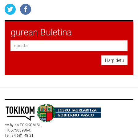
gurean Buletina
Harpidetu
cc-by-sa TOKIKOM SL.
IFK B75069864.
Tel. 94 681 48 21