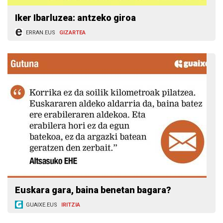
Iker Ibarluzea: antzeko giroa
ERRAN.EUS
GIZARTEA
Euskara gara, baina benetan bagara?
GUAIXE.EUS
IRITZIA