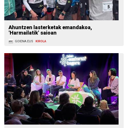
Ahuntzen lasterketak emandakoa,
'Harmailatik' saioan
GOIENA.EUS
KIROLA