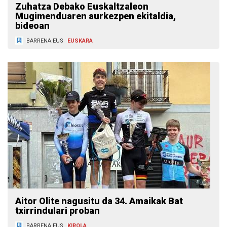
Zuhatza Debako Euskaltzaleon
Mugimenduaren aurkezpen ekitaldia,
bideoan
BARRENA.EUS
EUSKARA
Aitor Olite nagusitu da 34. Amaikak Bat
txirrindulari proban
BARRENA.EUS
KIROLA