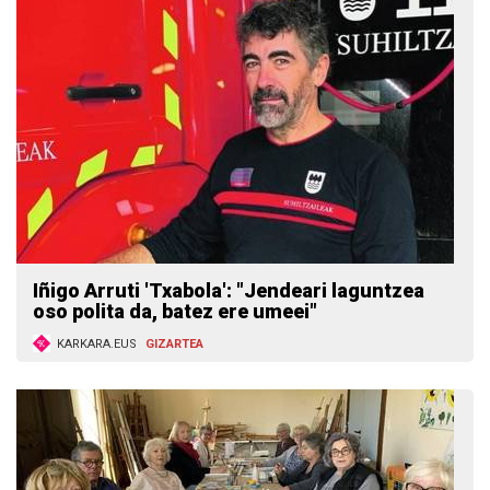
Iñigo Arruti 'Txabola': "Jendeari laguntzea
oso polita da, batez ere umeei"
KARKARA.EUS
GIZARTEA