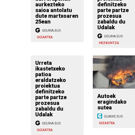
aurkezteko
definitzeko
saioa antolatu
parte partze
dute martxoaren
prozesua
25ean
zabaldu du
Udalak
GEURIA.EUS
GEURIA.EUS
GIZARTEA
HEZKUNTZA
Urreta
ikastetxeko
patioa
eraldatzeko
proiektua
definitzeko
Autoek
parte partze
eragindako
prozesua
sutea
zabaldu du
Udalak
GUAIXE.EUS
GIZARTEA
GEURIA.EUS
GIZARTEA