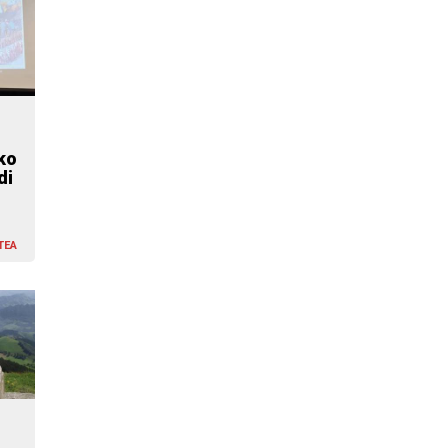
ko
di
TEA