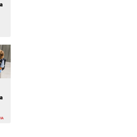
a
a
IA