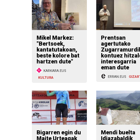
Mikel Markez:
Prentsan
"Bertsoek,
agertutako
kantatutakoan,
Zugarramurdi
beste kolore bat
kontuez hitzal
hartzen dute"
interesgarria
eman dute
KARKARA.EUS
ERRAN.EUS
GIZAR
KULTURA
Bigarren egin du
Mendi buelta
Maite Urteagak
Idiazabaldik