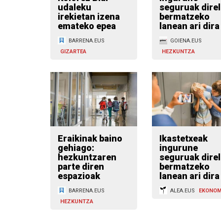
udaleku
seguruak direl
irekietan izena
bermatzeko
emateko epea
lanean ari dira
BARRENA.EUS
GOIENA.EUS
GIZARTEA
HEZKUNTZA
Eraikinak baino
Ikastetxeak
gehiago:
ingurune
hezkuntzaren
seguruak direl
parte diren
bermatzeko
espazioak
lanean ari dira
BARRENA.EUS
ALEA.EUS
EKONOM
HEZKUNTZA