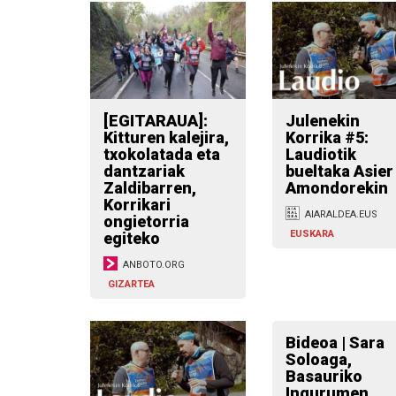
[EGITARAUA]:
Julenekin
Kitturen kalejira,
Korrika #5:
txokolatada eta
Laudiotik
dantzariak
bueltaka Asier
Zaldibarren,
Amondorekin
Korrikari
AIARALDEA.EUS
ongietorria
EUSKARA
egiteko
ANBOTO.ORG
GIZARTEA
Bideoa | Sara
Soloaga,
Basauriko
Ingurumen