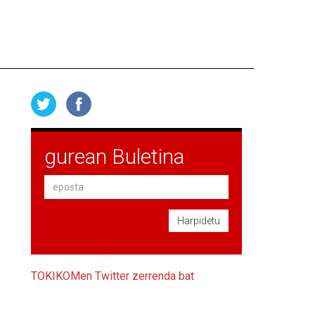
gurean Buletina
Harpidetu
TOKIKOMen Twitter zerrenda bat