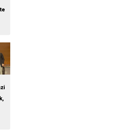
te
zi
k,