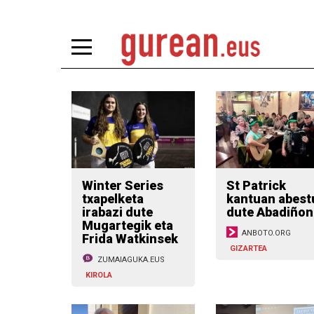
Winter Series
St Patrick
txapelketa
kantuan abest
irabazi dute
dute Abadiñon
Mugartegik eta
ANBOTO.ORG
Frida Watkinsek
GIZARTEA
ZUMAIAGUKA.EUS
KIROLA