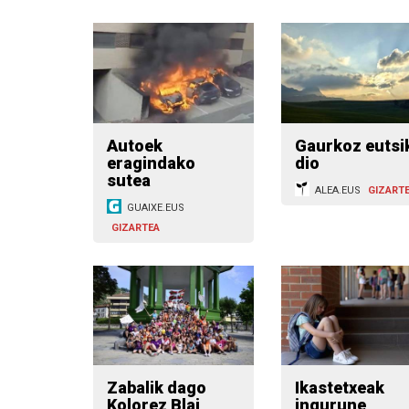
Autoek
Gaurkoz eutsi
eragindako
dio
sutea
ALEA.EUS
GIZART
GUAIXE.EUS
GIZARTEA
Zabalik dago
Ikastetxeak
Kolorez Blai
ingurune