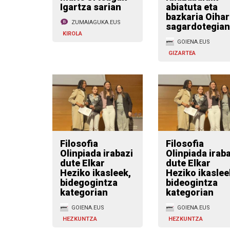
Igartza sarian
abiatuta eta
bazkaria Oihar
ZUMAIAGUKA.EUS
sagardotegian
KIROLA
GOIENA.EUS
GIZARTEA
Filosofia
Filosofia
Olinpiada irabazi
Olinpiada iraba
dute Elkar
dute Elkar
Heziko ikasleek,
Heziko ikaslee
bidegogintza
bideogintza
kategorian
kategorian
GOIENA.EUS
GOIENA.EUS
HEZKUNTZA
HEZKUNTZA