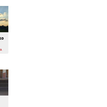
ko
EA