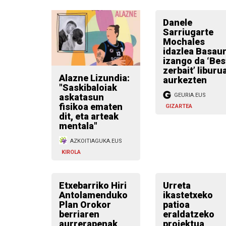
Danele
Sarriugarte
Mochales
idazlea Basaur
izango da ‘Bes
zerbait’ liburu
Alazne Lizundia:
aurkezten
"Saskibaloiak
askatasun
GEURIA.EUS
fisikoa ematen
GIZARTEA
dit, eta arteak
mentala"
AZKOITIAGUKA.EUS
KIROLA
Etxebarriko Hiri
Urreta
Antolamenduko
ikastetxeko
Plan Orokor
patioa
berriaren
eraldatzeko
aurrerapenak
proiektua