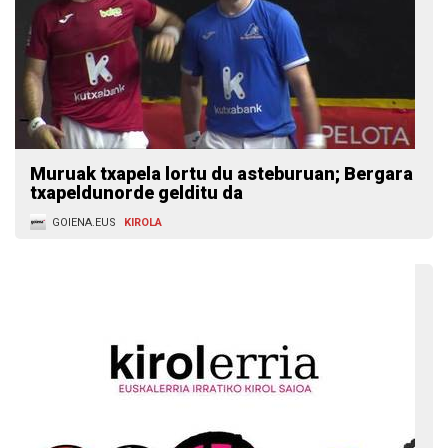
Muruak txapela lortu du asteburuan; Bergara
txapeldunorde gelditu da
GOIENA.EUS
KIROLA