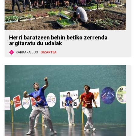
Herri baratzeen behin betiko zerrenda
argitaratu du udalak
KARKARA.EUS
GIZARTEA