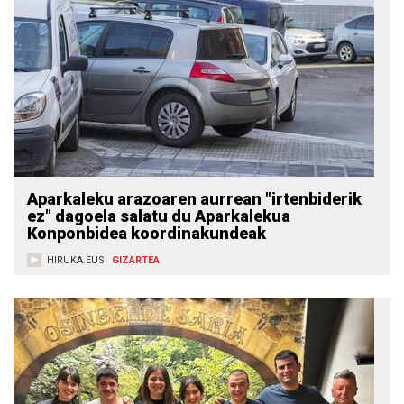
Aparkaleku arazoaren aurrean "irtenbiderik
ez" dagoela salatu du Aparkalekua
Konponbidea koordinakundeak
HIRUKA.EUS
GIZARTEA