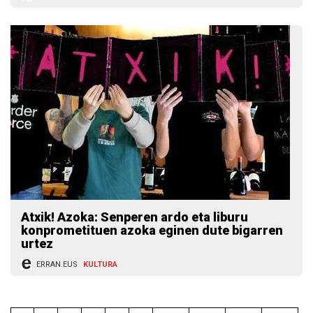
Atxik! Azoka: Senperen ardo eta liburu
konprometituen azoka eginen dute bigarren
urtez
ERRAN.EUS
KULTURA