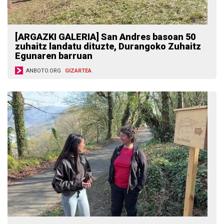
[ARGAZKI GALERIA] San Andres basoan 50
zuhaitz landatu dituzte, Durangoko Zuhaitz
Egunaren barruan
ANBOTO.ORG
GIZARTEA