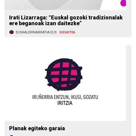
Irati Lizarraga: “Euskal gozoki tradizionalak
ere beganoak izan daitezke”
EUSKALERRIAIRRATIA.EUS
GIZARTEA
Planak egiteko garaia