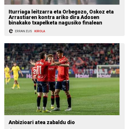
Iturriaga leitzarra eta Orbegozo, Oskoz eta
Arrastiaren kontra ariko dira Adosen
binakako txapelketa nagusiko finalean
ERRAN.EUS
KIROLA
Anbizioari atea zabaldu dio