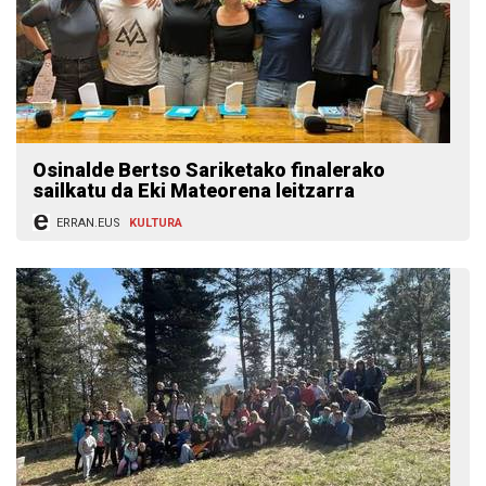
Osinalde Bertso Sariketako finalerako
sailkatu da Eki Mateorena leitzarra
ERRAN.EUS
KULTURA