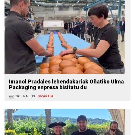
Imanol Pradales lehendakariak Oñatiko Ulma
Packaging enpresa bisitatu du
GOIENA.EUS
GIZARTEA