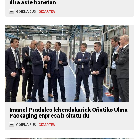
dira aste honetan
GOIENA.EUS
GIZARTEA
Imanol Pradales lehendakariak Oñatiko Ulma
Packaging enpresa bisitatu du
GOIENA.EUS
GIZARTEA