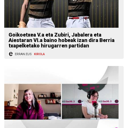
Goikoetxea V.a eta Zubiri, Jabalera eta
Aiestaran VI.a baino hobeak izan dira Berria
txapelketako hirugarren partidan
ERRAN.EUS
KIROLA