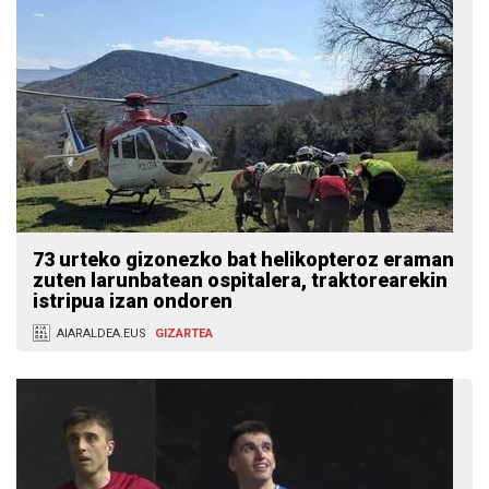
73 urteko gizonezko bat helikopteroz eraman
zuten larunbatean ospitalera, traktorearekin
istripua izan ondoren
AIARALDEA.EUS
GIZARTEA