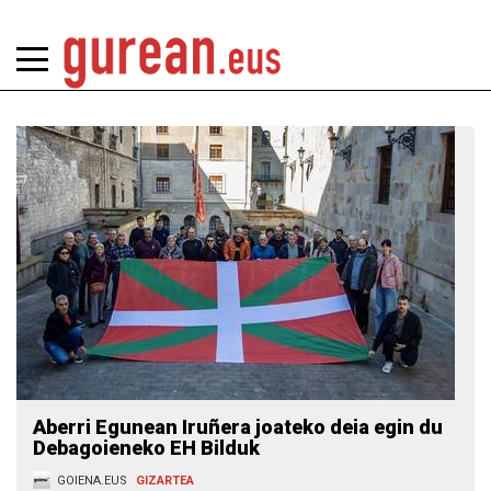
Aberri Egunean Iruñera joateko deia egin du
Debagoieneko EH Bilduk
GOIENA.EUS
GIZARTEA