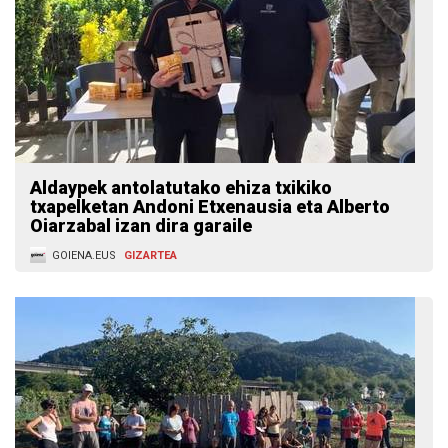
Aldaypek antolatutako ehiza txikiko
txapelketan Andoni Etxenausia eta Alberto
Oiarzabal izan dira garaile
GOIENA.EUS
GIZARTEA