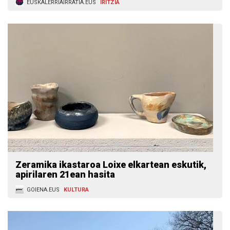
EUSKALERRIAIRRATIA.EUS
IRITZIA
Zeramika ikastaroa Loixe elkartean eskutik,
apirilaren 21ean hasita
GOIENA.EUS
KULTURA