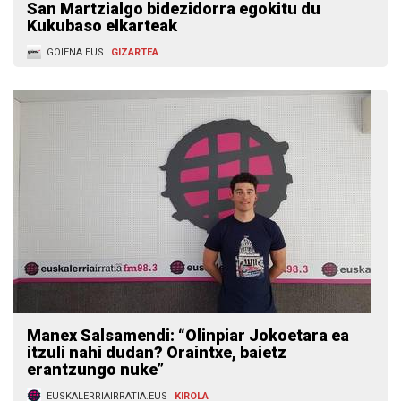
San Martzialgo bidezidorra egokitu du
Kukubaso elkarteak
GOIENA.EUS
GIZARTEA
Manex Salsamendi: “Olinpiar Jokoetara ea
itzuli nahi dudan? Oraintxe, baietz
erantzungo nuke”
EUSKALERRIAIRRATIA.EUS
KIROLA