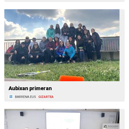
Aubixan primeran
BARRENA.EUS
GIZARTEA