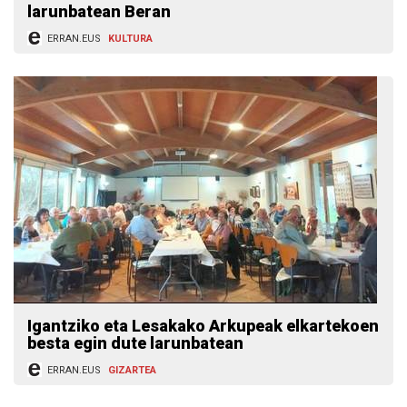
larunbatean Beran
ERRAN.EUS
KULTURA
Igantziko eta Lesakako Arkupeak elkartekoen
besta egin dute larunbatean
ERRAN.EUS
GIZARTEA