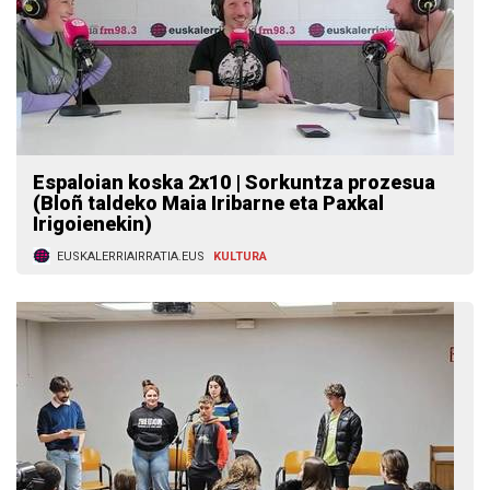
Espaloian koska 2x10 | Sorkuntza prozesua
(Bloñ taldeko Maia Iribarne eta Paxkal
Irigoienekin)
EUSKALERRIAIRRATIA.EUS
KULTURA