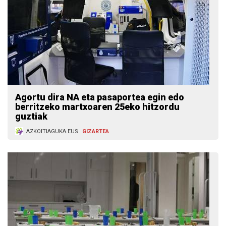
Agortu dira NA eta pasaportea egin edo
berritzeko martxoaren 25eko hitzordu
guztiak
AZKOITIAGUKA.EUS
GIZARTEA