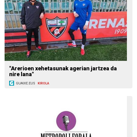
"Arerioen xehetasunak agerian jartzea da
nire lana"
GUAIXE.EUS
KIROLA