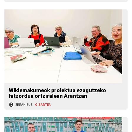
Wikiemakumeok proiektua ezagutzeko
hitzordua ortziralean Arantzan
ERRAN.EUS
GIZARTEA