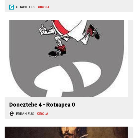
GUAIXE.EUS
KIROLA
Doneztebe 4 - Rotxapea 0
ERRAN.EUS
KIROLA