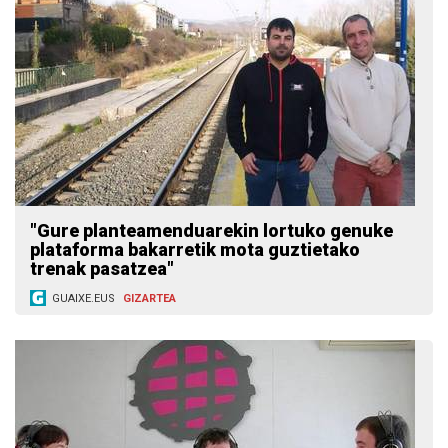
"Gure planteamenduarekin lortuko genuke
plataforma bakarretik mota guztietako
trenak pasatzea"
GUAIXE.EUS
GIZARTEA