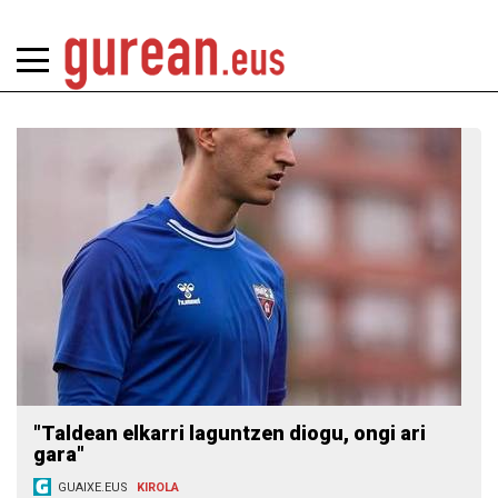
"Taldean elkarri laguntzen diogu, ongi ari
gara"
GUAIXE.EUS
KIROLA