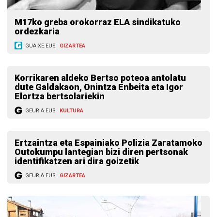
M17ko greba orokorraz ELA sindikatuko
ordezkaria
GUAIXE.EUS
GIZARTEA
Korrikaren aldeko Bertso poteoa antolatu
dute Galdakaon, Onintza Enbeita eta Igor
Elortza bertsolariekin
GEURIA.EUS
KULTURA
Ertzaintza eta Espainiako Polizia Zaratamoko
Outokumpu lantegian bizi diren pertsonak
identifikatzen ari dira goizetik
GEURIA.EUS
GIZARTEA