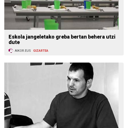
Eskola jangeletako greba bertan behera utzi
dute
AIKOR.EUS
GIZARTEA