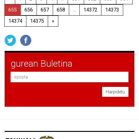
655
656
657
658
...
14372
14373
14374
14375
»
gurean Buletina
Harpidetu