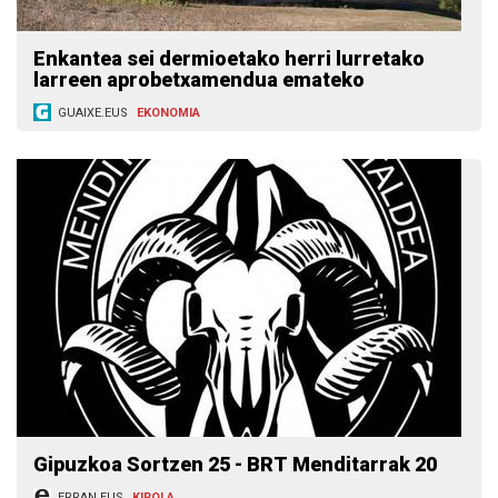
Enkantea sei dermioetako herri lurretako
larreen aprobetxamendua emateko
GUAIXE.EUS
EKONOMIA
Gipuzkoa Sortzen 25 - BRT Menditarrak 20
ERRAN.EUS
KIROLA