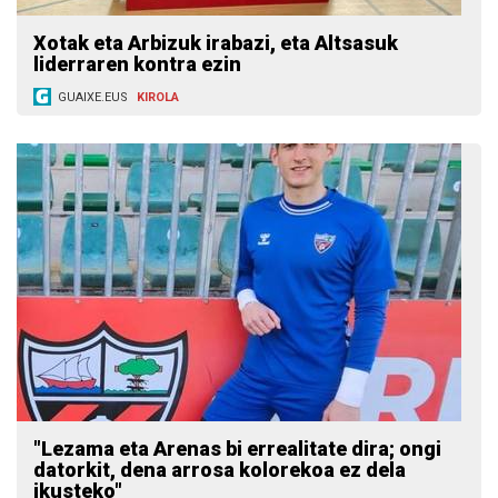
Xotak eta Arbizuk irabazi, eta Altsasuk
liderraren kontra ezin
GUAIXE.EUS
KIROLA
"Lezama eta Arenas bi errealitate dira; ongi
datorkit, dena arrosa kolorekoa ez dela
ikusteko"