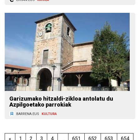
Garizumako hitzaldi-zikloa antolatu du
Azpilgoetako parrokiak
BARRENA.EUS
KULTURA
«
1
2
3
4
...
651
652
653
654