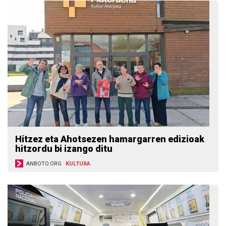
Hitzez eta Ahotsezen hamargarren edizioak
hitzordu bi izango ditu
ANBOTO.ORG
KULTURA