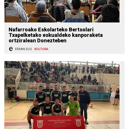
Nafarroako Eskolarteko Bertsolari
Txapelketako eskualdeko kanporaketa
ortziralean Donezteben
ERRAN.EUS
KULTURA