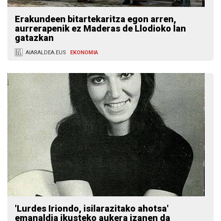
Erakundeen bitartekaritza egon arren,
aurrerapenik ez Maderas de Llodioko lan
gatazkan
AIARALDEA.EUS
EKONOMIA
'Lurdes Iriondo, isilarazitako ahotsa'
emanaldia ikusteko aukera izanen da