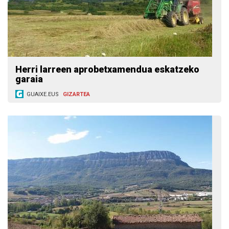
Herri larreen aprobetxamendua eskatzeko
garaia
GUAIXE.EUS
GIZARTEA