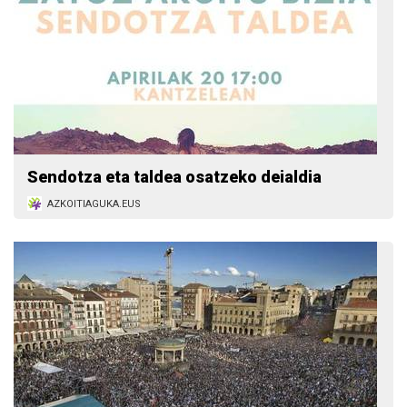
Sendotza eta taldea osatzeko deialdia
AZKOITIAGUKA.EUS