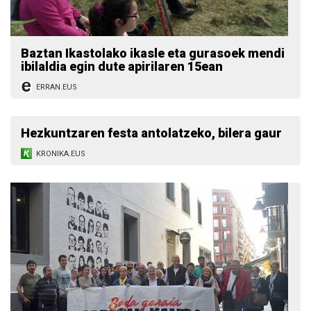
Baztan Ikastolako ikasle eta gurasoek mendi
ibilaldia egin dute apirilaren 15ean
ERRAN.EUS
Hezkuntzaren festa antolatzeko, bilera gaur
KRONIKA.EUS