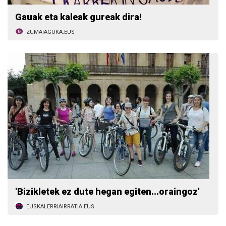
Gauak eta kaleak gureak dira!
ZUMAIAGUKA.EUS
'Bizikletek ez dute hegan egiten...oraingoz'
EUSKALERRIAIRRATIA.EUS