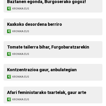
Baztanen egonda, Burgoserako gogoz!
KRONIKA.EUS
Kaxkoko desordena berriro
KRONIKA.EUS
Tomate tailerra bihar, Furgobaratzarekin
KRONIKA.EUS
Kontzentrazioa gaur, anbulategian
KRONIKA.EUS
Afari feministarako txartelak, gaur arte
KRONIKA.EUS