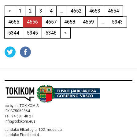
«
1
2
3
4
...
4652
4653
4654
4655
4656
4657
4658
4659
...
5343
5344
5345
5346
»
cc-by-sa TOKIKOM SL.
IFK B75069864.
Tel. 94 681 48 21
info@tokikom.eus
Landako Elkartegia, 102. modulua.
Landako Etorbidea 4.