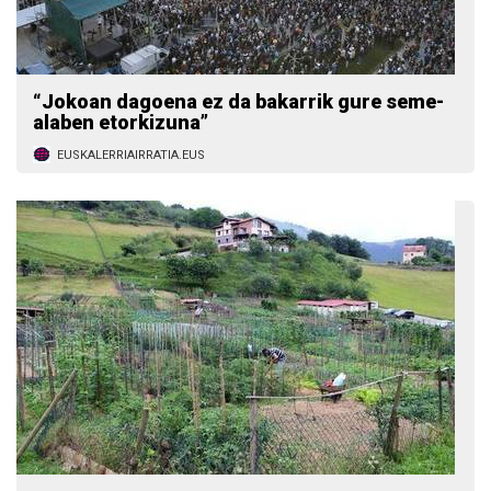
“Jokoan dagoena ez da bakarrik gure seme-
alaben etorkizuna”
EUSKALERRIAIRRATIA.EUS