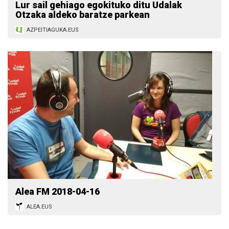
Lur sail gehiago egokituko ditu Udalak
Otzaka aldeko baratze parkean
AZPEITIAGUKA.EUS
Alea FM 2018-04-16
ALEA.EUS