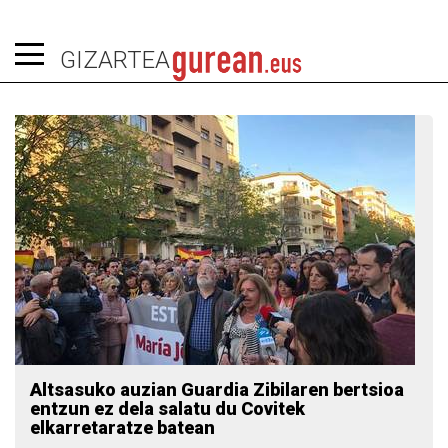
GIZARTEA
Altsasuko auzian Guardia Zibilaren bertsioa
entzun ez dela salatu du Covitek
elkarretaratze batean