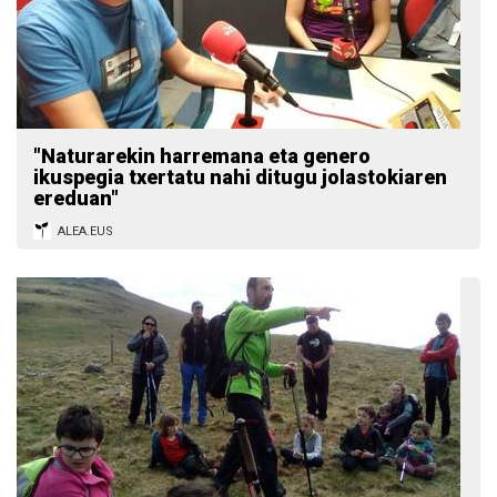
"Naturarekin harremana eta genero
ikuspegia txertatu nahi ditugu jolastokiaren
ereduan"
ALEA.EUS