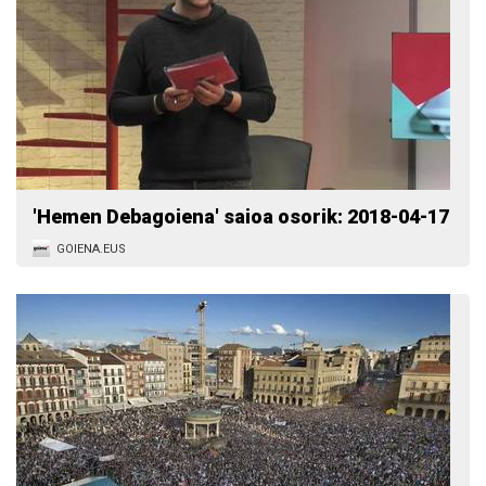
'Hemen Debagoiena' saioa osorik: 2018-04-17
GOIENA.EUS