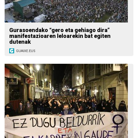
Gurasoendako “gero eta gehiago dira”
manifestazioaren leloarekin bat egiten
dutenak
GUAIXE.EUS