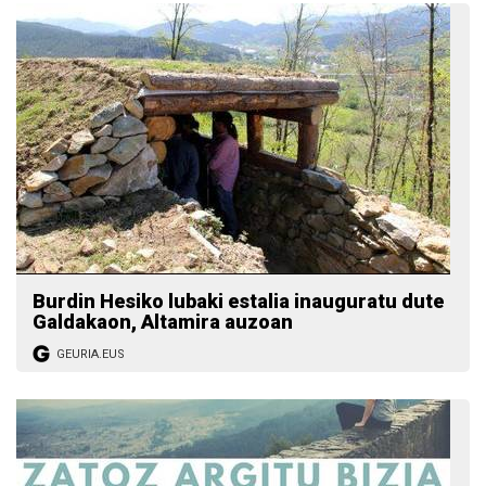
Burdin Hesiko lubaki estalia inauguratu dute
Galdakaon, Altamira auzoan
GEURIA.EUS