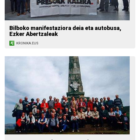
Bilboko manifestaziora deia eta autobusa,
Ezker Abertzaleak
KRONIKA.EUS