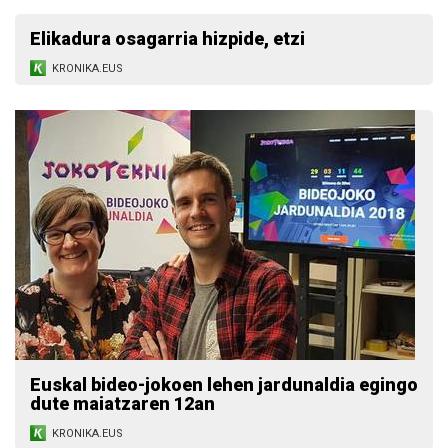
Elikadura osagarria hizpide, etzi
KRONIKA.EUS
Euskal bideo-jokoen lehen jardunaldia egingo
dute maiatzaren 12an
KRONIKA.EUS