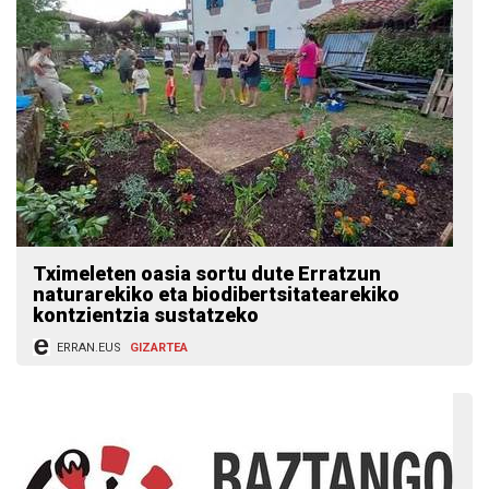
Tximeleten oasia sortu dute Erratzun
naturarekiko eta biodibertsitatearekiko
kontzientzia sustatzeko
ERRAN.EUS
GIZARTEA