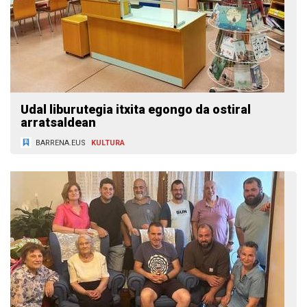
Udal liburutegia itxita egongo da ostiral
arratsaldean
BARRENA.EUS
KULTURA