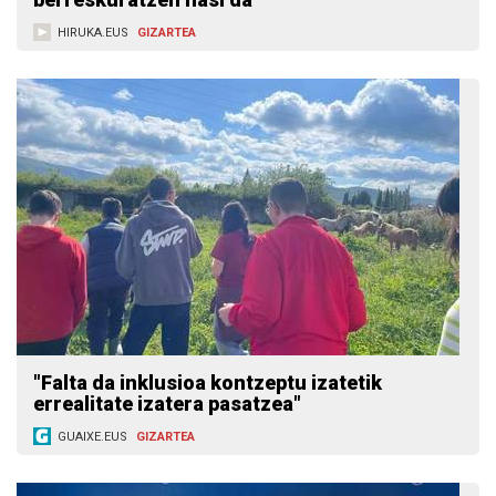
HIRUKA.EUS
GIZARTEA
"Falta da inklusioa kontzeptu izatetik
errealitate izatera pasatzea"
GUAIXE.EUS
GIZARTEA