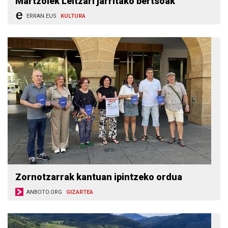
Martzolek Leitzari jarritako bertsoak
ERRAN.EUS
KULTURA
Zornotzarrak kantuan ipintzeko ordua
ANBOTO.ORG
GIZARTEA