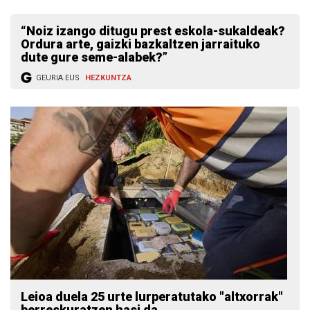
“Noiz izango ditugu prest eskola-sukaldeak?
Ordura arte, gaizki bazkaltzen jarraituko
dute gure seme-alabek?”
GEURIA.EUS
HEZKUNTZA
Leioa duela 25 urte lurperatutako "altxorrak"
berreskuratzen hasi da