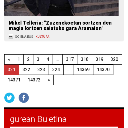
Mikel Telleria: "Zuzenekoetan sortzen den
magia lortzen saiatuko gara Aramaion"
GOIENA.EUS
KULTURA
«
1
2
3
4
...
317
318
319
320
321
322
323
324
...
14369
14370
14371
14372
»
gurean Buletina