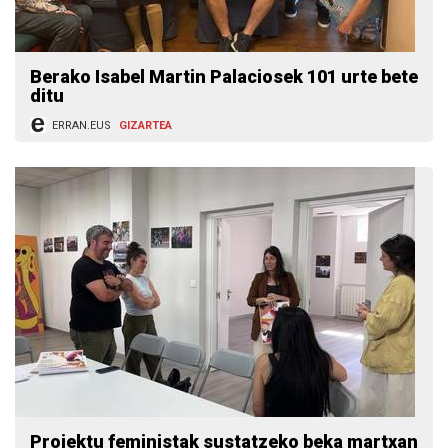
Berako Isabel Martin Palaciosek 101 urte bete
ditu
ERRAN.EUS
GIZARTEA
Proiektu feministak sustatzeko beka martxan