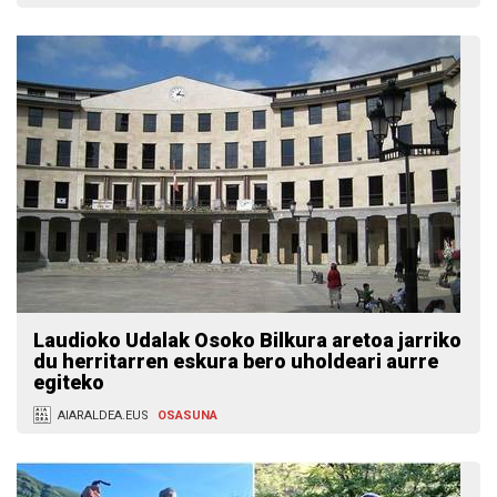
Laudioko Udalak Osoko Bilkura aretoa jarriko
du herritarren eskura bero uholdeari aurre
egiteko
AIARALDEA.EUS
OSASUNA