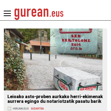
Leioako asto-proben aurkako herri-ekimenak
aurrera egingo du notariotzatik pasatu barik
HIRUKA.EUS
GIZARTEA