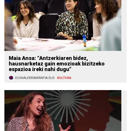
Maia Ansa: “Antzerkiaren bidez,
hausnarketaz gain emozioak bizitzeko
espazioa ireki nahi dugu”
EUSKALERRIAIRRATIA.EUS
KULTURA