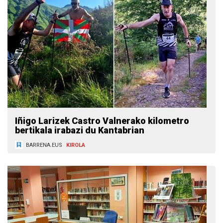
Iñigo Larizek Castro Valnerako kilometro
bertikala irabazi du Kantabrian
BARRENA.EUS
KIROLA