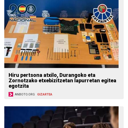
Hiru pertsona atxilo, Durangoko eta
Zornotzako etxebizitzetan lapurretan egitea
egotzita
ANBOTO.ORG
GIZARTEA