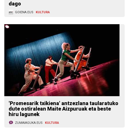
dago
GOIENA.EUS
KULTURA
'Promesarik txikiena' antzezlana taularatuko
dute ostiralean Maite Aizpuruak eta beste
hiru lagunek
ZUMAIAGUKA.EUS
KULTURA