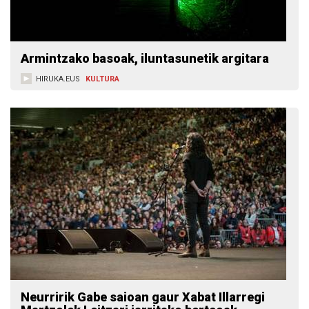
Armintzako basoak, iluntasunetik argitara
HIRUKA.EUS
KULTURA
Neurririk Gabe saioan gaur Xabat Illarregi