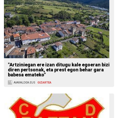
"Artziniegan ere izan ditugu kale egoeran bizi
diren pertsonak, eta prest egon behar gara
babesa emateko"
AIARALDEA.EUS
GIZARTEA