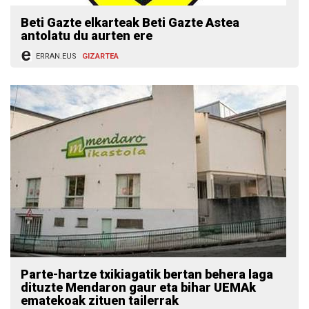
Beti Gazte elkarteak Beti Gazte Astea
antolatu du aurten ere
ERRAN.EUS
GIZARTEA
Parte-hartze txikiagatik bertan behera laga
dituzte Mendaron gaur eta bihar UEMAk
ematekoak zituen tailerrak