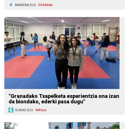
BARRENA.EUS
EUSKARA
"Granadako Txapelketa esperientzia ona izan
da biondako, ederki pasa dugu"
GUAIXE.EUS
KIROLA