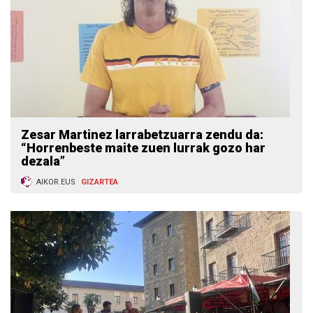
Zesar Martinez larrabetzuarra zendu da:
“Horrenbeste maite zuen lurrak gozo har
dezala”
AIKOR.EUS
GIZARTEA