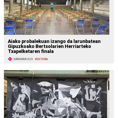
Aiako probalekuan izango da larunbatean
Gipuzkoako Bertsolarien Herriarteko
Txapelketaren finala
KARKARA.EUS
KULTURA