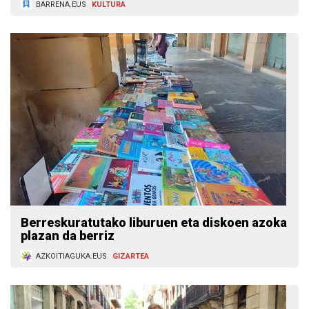
BARRENA.EUS
KULTURA
Berreskuratutako liburuen eta diskoen azoka
plazan da berriz
AZKOITIAGUKA.EUS
GIZARTEA