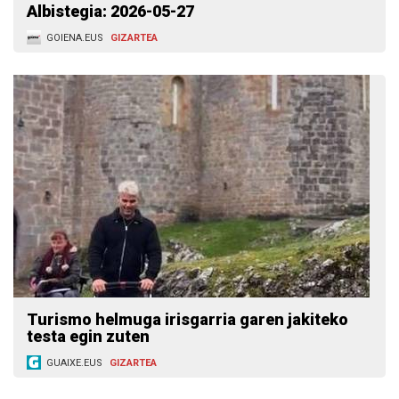
Albistegia: 2026-05-27
GOIENA.EUS
GIZARTEA
Turismo helmuga irisgarria garen jakiteko
testa egin zuten
GUAIXE.EUS
GIZARTEA