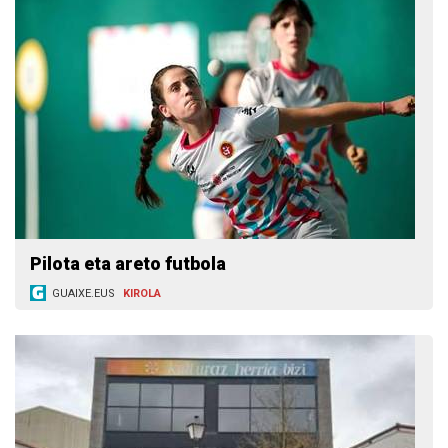
Pilota eta areto futbola
GUAIXE.EUS
KIROLA