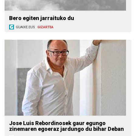
Bero egiten jarraituko du
GUAIXE.EUS
GIZARTEA
Jose Luis Rebordinosek gaur egungo
zinemaren egoeraz jardungo du bihar Deban