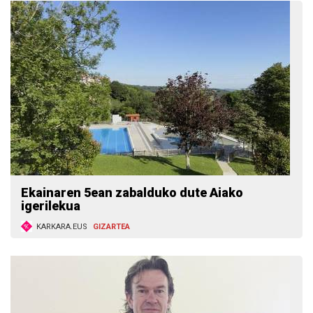
Ekainaren 5ean zabalduko dute Aiako
igerilekua
KARKARA.EUS
GIZARTEA