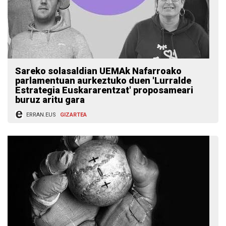
Sareko solasaldian UEMAk Nafarroako
parlamentuan aurkeztuko duen 'Lurralde
Estrategia Euskararentzat' proposameari
buruz aritu gara
ERRAN.EUS
GIZARTEA