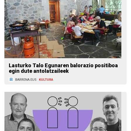
Lasturko Talo Egunaren balorazio positiboa
egin dute antolatzaileek
BARRENA.EUS
KULTURA