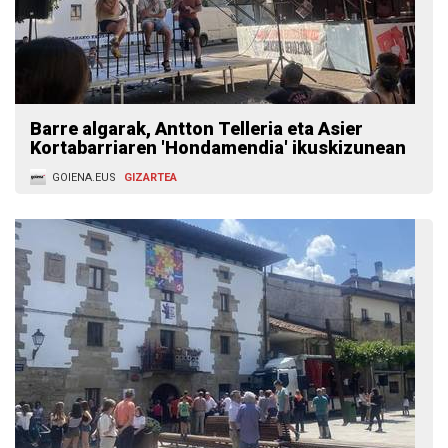
Barre algarak, Antton Telleria eta Asier
Kortabarriaren 'Hondamendia' ikuskizunean
GOIENA.EUS
GIZARTEA