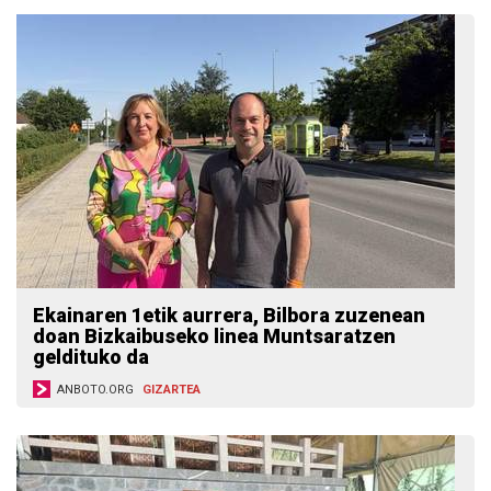
Ekainaren 1etik aurrera, Bilbora zuzenean
doan Bizkaibuseko linea Muntsaratzen
geldituko da
ANBOTO.ORG
GIZARTEA