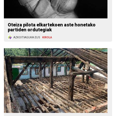
Oteiza pilota elkartekoen aste honetako
partiden ordutegiak
AZKOITIAGUKA.EUS
KIROLA