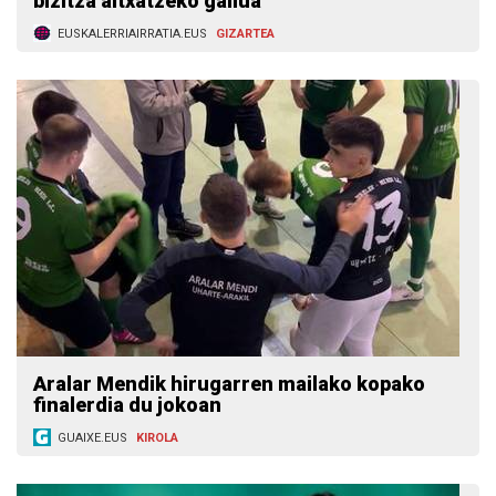
bizitza altxatzeko gailua
EUSKALERRIAIRRATIA.EUS
GIZARTEA
Aralar Mendik hirugarren mailako kopako
finalerdia du jokoan
GUAIXE.EUS
KIROLA