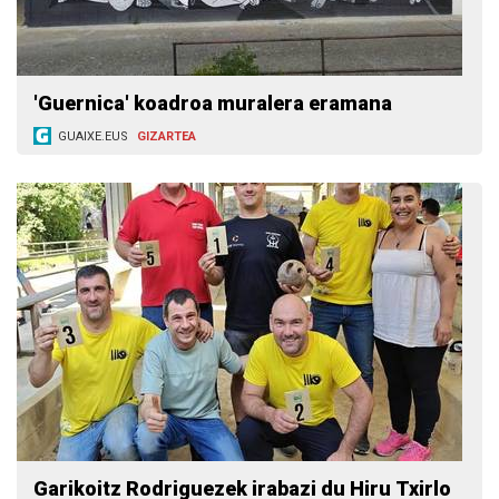
'Guernica' koadroa muralera eramana
GUAIXE.EUS
GIZARTEA
Garikoitz Rodriguezek irabazi du Hiru Txirlo