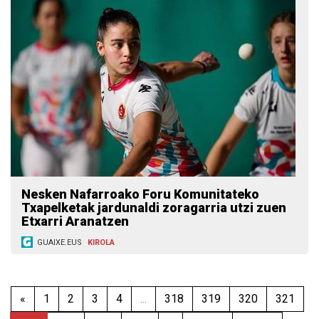
Nesken Nafarroako Foru Komunitateko
Txapelketak jardunaldi zoragarria utzi zuen
Etxarri Aranatzen
GUAIXE.EUS
KIROLA
«
1
2
3
4
...
318
319
320
321