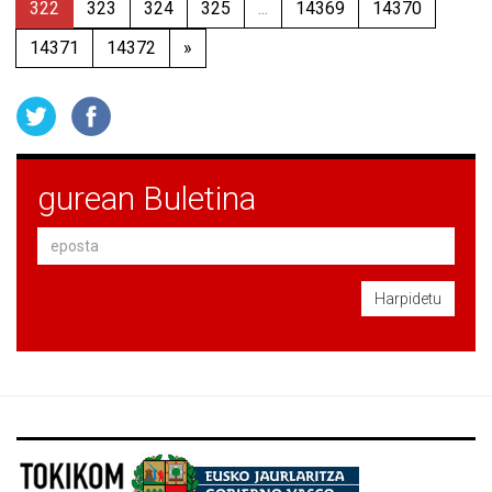
322
323
324
325
...
14369
14370
14371
14372
»
gurean Buletina
Harpidetu