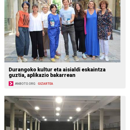
Durangoko kultur eta aisialdi eskaintza
guztia, aplikazio bakarrean
ANBOTO.ORG
GIZARTEA