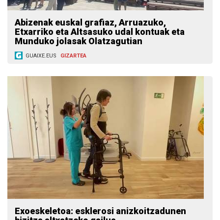
Abizenak euskal grafiaz, Arruazuko,
Etxarriko eta Altsasuko udal kontuak eta
Munduko jolasak Olatzagutian
GUAIXE.EUS
GIZARTEA
Exoeskeletoa: esklerosi anizkoitzadunen