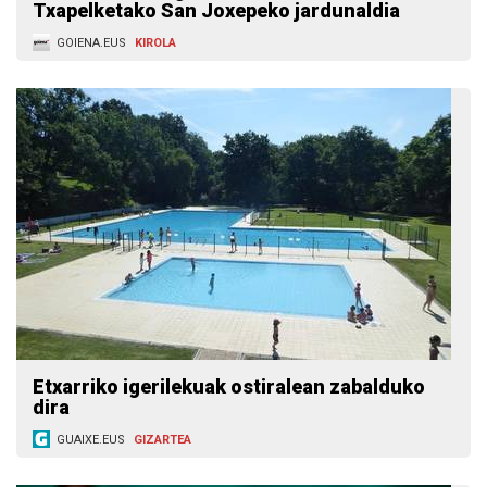
Txapelketako San Joxepeko jardunaldia
GOIENA.EUS
KIROLA
Etxarriko igerilekuak ostiralean zabalduko
dira
GUAIXE.EUS
GIZARTEA