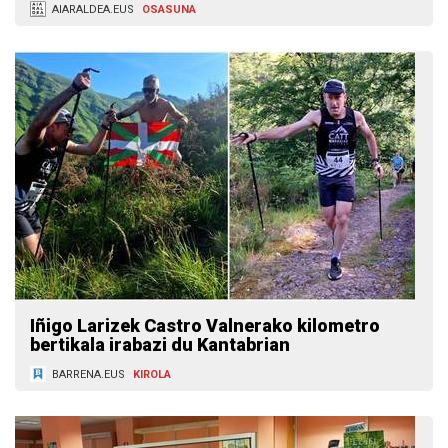
AIARALDEA.EUS
OSASUNA
Iñigo Larizek Castro Valnerako kilometro
bertikala irabazi du Kantabrian
BARRENA.EUS
KIROLA