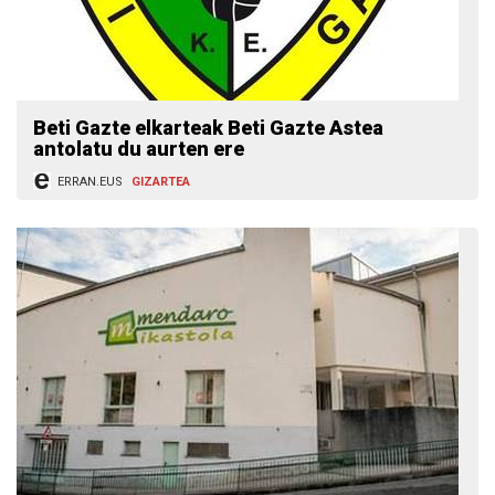
Beti Gazte elkarteak Beti Gazte Astea
antolatu du aurten ere
ERRAN.EUS
GIZARTEA