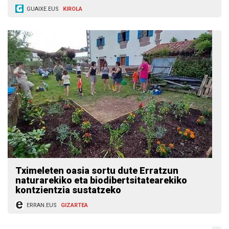
GUAIXE.EUS
KIROLA
Tximeleten oasia sortu dute Erratzun
naturarekiko eta biodibertsitatearekiko
kontzientzia sustatzeko
ERRAN.EUS
GIZARTEA