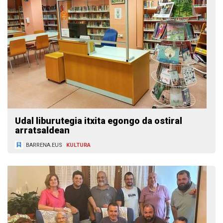
Udal liburutegia itxita egongo da ostiral
arratsaldean
BARRENA.EUS
KULTURA