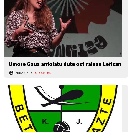
Umore Gaua antolatu dute ostiralean Leitzan
ERRAN.EUS
GIZARTEA