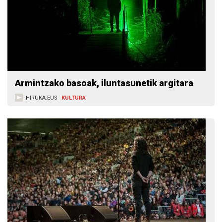
Armintzako basoak, iluntasunetik argitara
HIRUKA.EUS
KULTURA