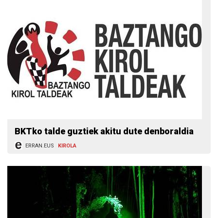
BKTko talde guztiek akitu dute denboraldia
ERRAN.EUS
KIROLA