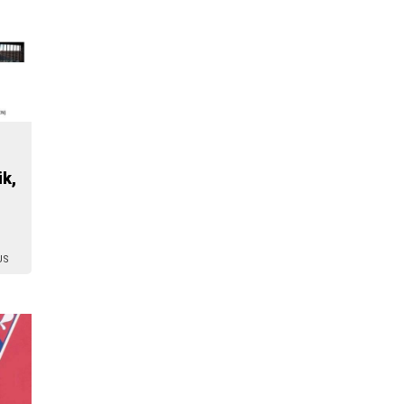
k,
US