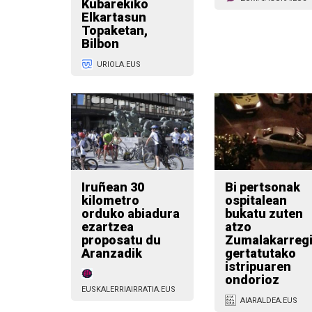
Kubarekiko
Elkartasun
Topaketan,
Bilbon
URIOLA.EUS
Iruñean 30
Bi pertsonak
kilometro
ospitalean
orduko abiadura
bukatu zuten
ezartzea
atzo
proposatu du
Zumalakarreg
Aranzadik
gertatutako
istripuaren
ondorioz
EUSKALERRIAIRRATIA.EUS
AIARALDEA.EUS