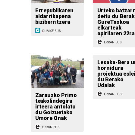
Errepublikaren
Urteko batzar
aldarrikapena
deitu du Bera
biziberritzera
GureTxokoa
elkarteak
GUAIXE.EUS
apirilaren 22r
ERRAN.EUS
Lesaka-Bera u
hornidura
proiektua esle
du Berako
Udalak
Zarauzko Primo
ERRAN.EUS
txakolindegira
irteera antolatu
du Goizuetako
Umore Onak
ERRAN.EUS