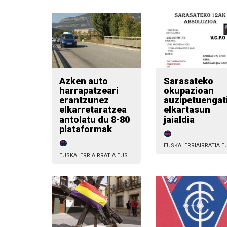
Azken auto
Sarasateko
harrapatzeari
okupazioan
erantzunez
auzipetuengati
elkarretaratzea
elkartasun
antolatu du 8-80
jaialdia
plataformak
EUSKALERRIAIRRATIA.E
EUSKALERRIAIRRATIA.EUS