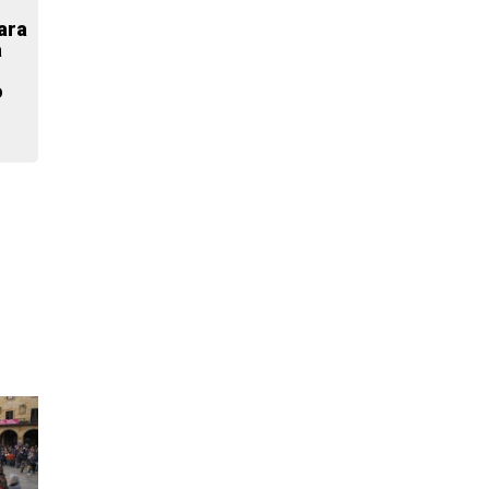
ara
o