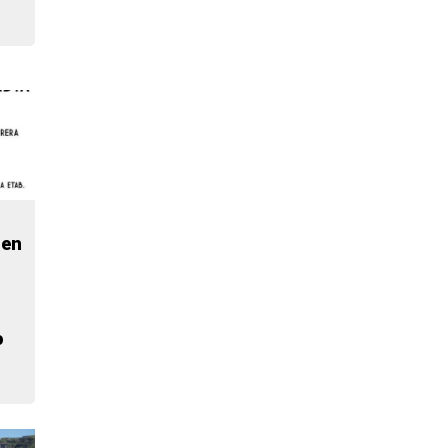
ren
o