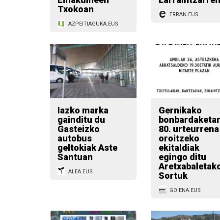
Txokoan
ERRAN.EUS
AZPEITIAGUKA.EUS
Iazko marka
Gernikako
gainditu du
bonbardaketa
Gasteizko
80. urteurrena
autobus
oroitzeko
geltokiak Aste
ekitaldiak
Santuan
egingo ditu
Aretxabaletak
ALEA.EUS
Sortuk
GOIENA.EUS