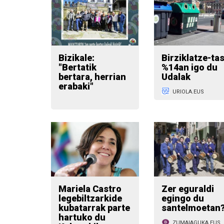
Bizikale:
Birziklatze-ta
"Bertatik
%14an igo du
bertara, herrian
Udalak
erabaki"
URIOLA.EUS
Mariela Castro
Zer eguraldi
legebiltzarkide
egingo du
kubatarrak parte
santelmoetan
hartuko du
ZUMAIAGUKA.EUS