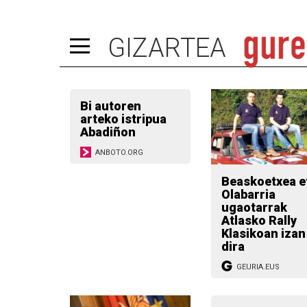
GIZARTEA
Bi autoren
arteko istripua
Abadiñon
ANBOTO.ORG
Beaskoetxea eta
Olabarria
ugaotarrak
Atlasko Rally
Klasikoan izan
dira
GEURIA.EUS