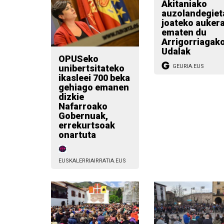
Akitaniako
auzolandegiet
joateko aukera
ematen du
Arrigorriagak
Udalak
OPUSeko
unibertsitateko
GEURIA.EUS
ikasleei 700 beka
gehiago emanen
dizkie
Nafarroako
Gobernuak,
errekurtsoak
onartuta
EUSKALERRIAIRRATIA.EUS