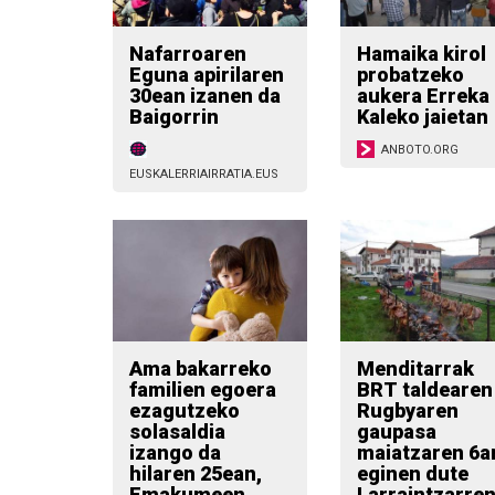
Nafarroaren
Hamaika kirol
Eguna apirilaren
probatzeko
30ean izanen da
aukera Erreka
Baigorrin
Kaleko jaietan
ANBOTO.ORG
EUSKALERRIAIRRATIA.EUS
Ama bakarreko
Menditarrak
familien egoera
BRT taldearen
ezagutzeko
Rugbyaren
solasaldia
gaupasa
izango da
maiatzaren 6a
hilaren 25ean,
eginen dute
Emakumeen
Larraintzarre