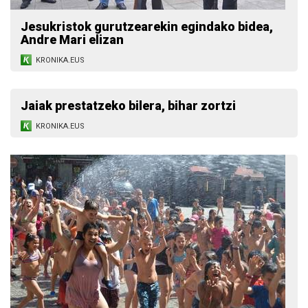
Jesukristok gurutzearekin egindako bidea,
Andre Mari elizan
KRONIKA.EUS
Jaiak prestatzeko bilera, bihar zortzi
KRONIKA.EUS