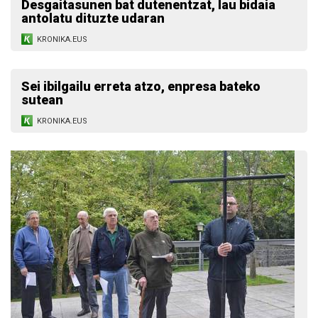
Desgaitasunen bat dutenentzat, lau bidaia
antolatu dituzte udaran
KRONIKA.EUS
Sei ibilgailu erreta atzo, enpresa bateko
sutean
KRONIKA.EUS