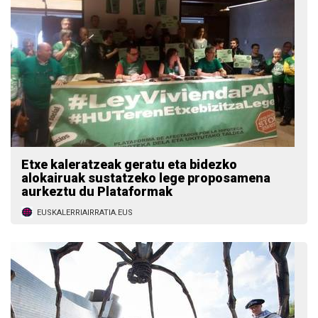
Etxe kaleratzeak geratu eta bidezko
alokairuak sustatzeko lege proposamena
aurkeztu du Plataformak
EUSKALERRIAIRRATIA.EUS