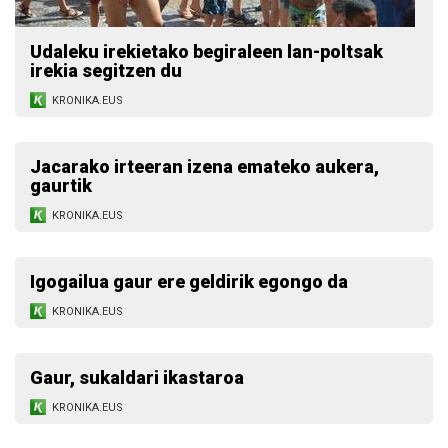
Udaleku irekietako begiraleen lan-poltsak
irekia segitzen du
KRONIKA.EUS
Jacarako irteeran izena emateko aukera,
gaurtik
KRONIKA.EUS
Igogailua gaur ere geldirik egongo da
KRONIKA.EUS
Gaur, sukaldari ikastaroa
KRONIKA.EUS