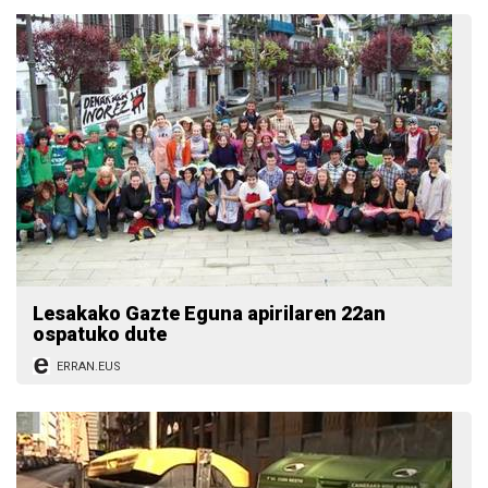
Lesakako Gazte Eguna apirilaren 22an
ospatuko dute
ERRAN.EUS