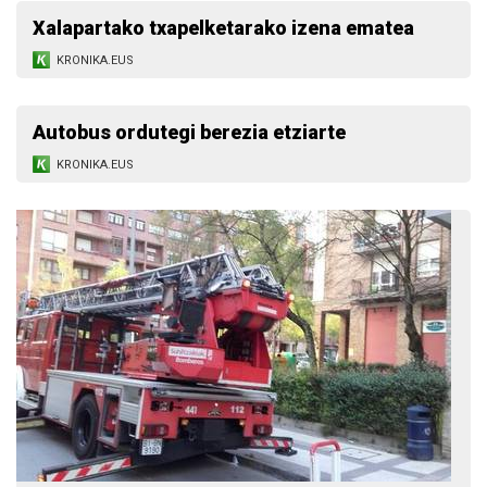
Xalapartako txapelketarako izena ematea
KRONIKA.EUS
Autobus ordutegi berezia etziarte
KRONIKA.EUS