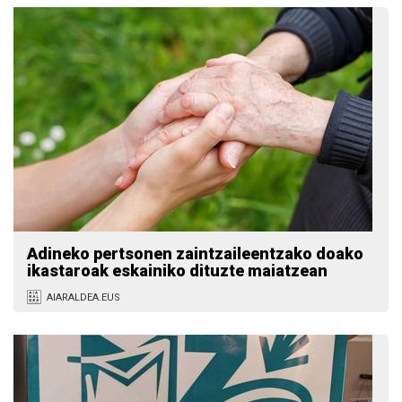
Adineko pertsonen zaintzaileentzako doako
ikastaroak eskainiko dituzte maiatzean
AIARALDEA.EUS