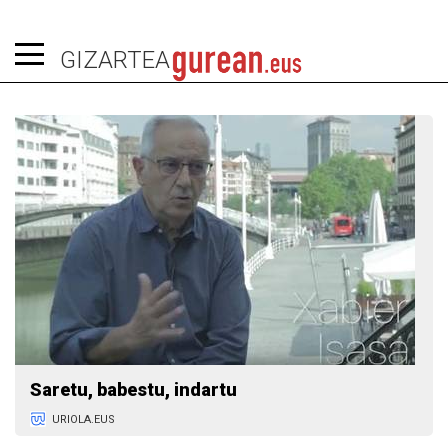
GIZARTEA
Saretu, babestu, indartu
URIOLA.EUS