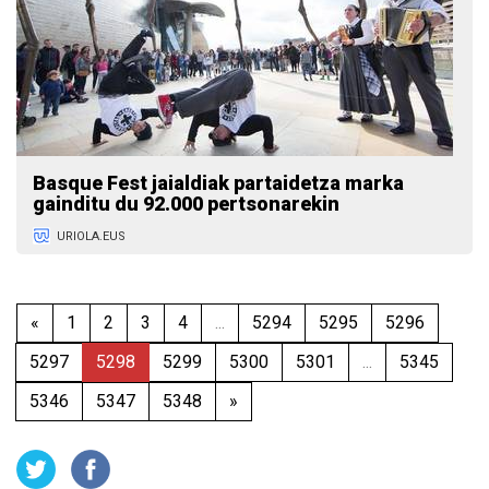
Basque Fest jaialdiak partaidetza marka
gainditu du 92.000 pertsonarekin
URIOLA.EUS
«
1
2
3
4
...
5294
5295
5296
5297
5298
5299
5300
5301
...
5345
5346
5347
5348
»