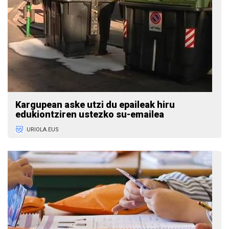
Kargupean aske utzi du epaileak hiru
edukiontziren ustezko su-emailea
URIOLA.EUS