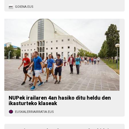
GOIENA.EUS
NUPek irailaren 4an hasiko ditu heldu den
ikasturteko klaseak
EUSKALERRIAIRRATIA.EUS