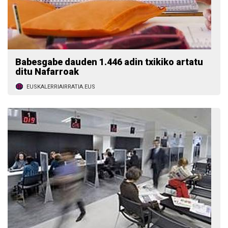
Babesgabe dauden 1.446 adin txikiko artatu
ditu Nafarroak
EUSKALERRIAIRRATIA.EUS