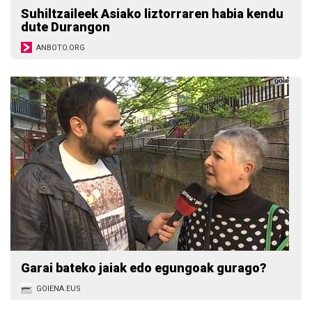
Suhiltzaileek Asiako liztorraren habia kendu
dute Durangon
ANBOTO.ORG
Garai bateko jaiak edo egungoak gurago?
GOIENA.EUS