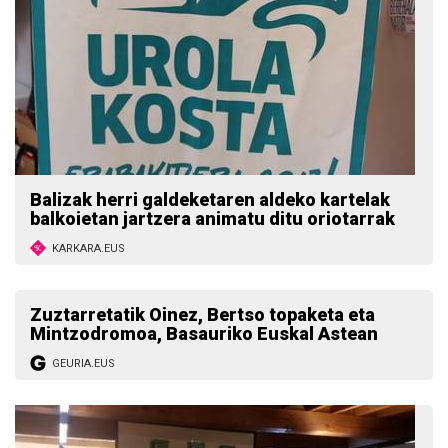
Balizak herri galdeketaren aldeko kartelak
balkoietan jartzera animatu ditu oriotarrak
KARKARA.EUS
Zuztarretatik Oinez, Bertso topaketa eta
Mintzodromoa, Basauriko Euskal Astean
GEURIA.EUS