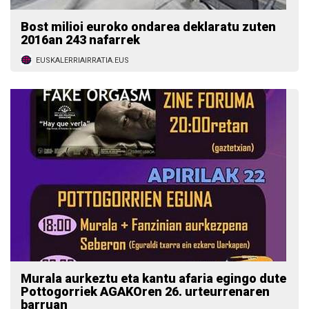
Bost milioi euroko ondarea deklaratu zuten
2016an 243 nafarrek
EUSKALERRIAIRRATIA.EUS
Murala aurkeztu eta kantu afaria egingo dute
Pottogorriek AGAKOren 26. urteurrenaren
barruan